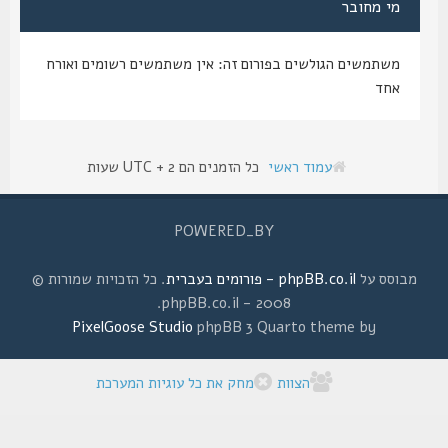
מי מחובר
משתמשים הגולשים בפורום זה: אין משתמשים רשומים ואורח
אחד
עמוד ראשי
כל הזמנים הם UTC + 2 שעות
POWERED_BY
מבוסס על
phpBB.co.il - פורומים בעברית
. כל הזכויות שמורות ©
2008 - phpBB.co.il.
PixelGoose Studio
phpBB 3 Quarto theme by
הצוות
מחק את כל עוגיות המערכת