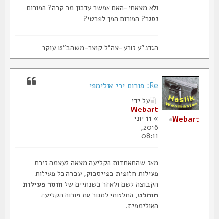
ולא מצאתי-האם אפשר עדכון מה קרה? הפורום
נסגר? הפורום הפך לפרטי?
הגדנ"ע זורע-צה"ל קוצר-משהב"ט עוקר
Re: פורום ירי אולימפי
על ידי
Webart
» 11 יוני
Webart
2016,
08:11
מאז שהתאחדות הקליעה מצאה לעצמה זירת
פעילות חלופית בפייסבוק, עברה כל פעילות
הקבוצה לשם ולאחר כשנתיים של
חוסר פעילות
מוחלט
, החלטתי לסגור את פורום הקליעה
האולימפית.