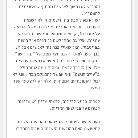
והמידע לא נחשף לאנשים מבחוץ שמעוניינים
להצטרף).
יש לא מעט תכתובת, רשמית או לא רשמית,
שעוברת בערוצים אחרים-מיילים (למשל, הודעה
על קורסים), קבוצות ווטסאפ ותקשורת בארבע
עיניים. אולי גם פתחו לשם כך דפים או קבוצות
בפייסבוק. יכול שאולי ככה נוח לאנשים אבל יש
בכך טעם לפגם-זה גם יוצר מצב של "מגדל שן"
במקום ספורט להמונים (מי שלא נמצא בערוצים
אלו, אין לו דרך לדעת) וניתוק ממה שמתחולל
ב"עולם הנשק" (ואי אפשר להתעלם מכך). אני לא
יכול להתווכח עם המציאות, אלא רק להצטער שזה
המצב.
לפחות בנוגע לדיונים, לדעתי עדיין יש עדיפות
לפורום על פני שאר המדיות.
האם אפשר לפחות להנגיש את ההודעות הישנות
לחיפוש? האם ההודעות הישנות בפורום נמחקו?