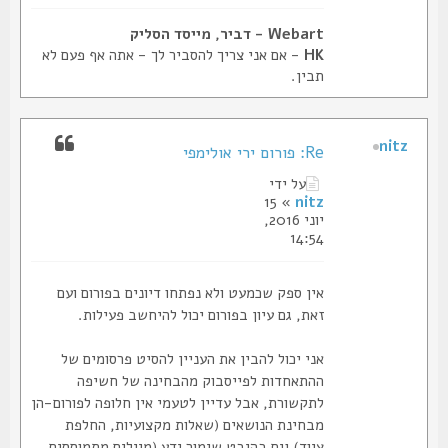
Webart - דביר, מייסד הסליק
HK
- אם אני צריך להסביר לך - אתה אף פעם לא
תבין.
nitz
Re: פורום ירי אולימפי
על ידי
» 15
nitz
יוני 2016,
14:54
אין ספק שכמעט ולא נפתחו דיונים בפורום ועם
זאת, גם עיון בפורום יכול להיחשב פעילות.
אני יכול להבין את העניין להסיט פרסומים של
ההתאחדות לפייסבוק מהבחינה של חשיפה
לתקשורת, אבל עדיין לטעמי אין חלופה לפורום-הן
מבחינת הנושאים (שאלות מקצועיות, החלפת
ציוד) וגם בהיבט שימור ידע (מיילים מתמוססים