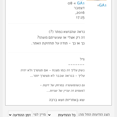
» 08
GA1
GA1
דצמבר
2016,
17:25
נראה שהנושא נפתר (?)
זה רק אצלי או שעשיתם משהו?
כך או כך - תודה על תחזוקת האתר.
גיל
-------
נשק עליך זה כמו מצנח - אם תצטרך ולא יהיה
עליך - כנראה שכבר לא תצטרך יותר...
גם כשהמשטרה במרחק של דקות -
לפעמים זה עניין של שניות...
שא בְּאחריות ושא ברכה
צג הודעות החל מה:
מיין לפי