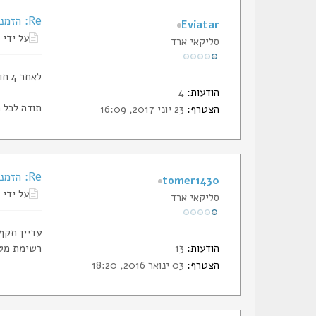
Re: הזמנת תעודות החבר של הסליק
Eviatar
על ידי
סליקאי ארד
לאחר 4 חודשים, בהם הספקתי לסיים תהליך הוצאת רשיון ולקנות אקדח (שזאת הסיבה שבגינה בכלל הזמנתי תעודה) קיבלתי אותה בדואר.
הודעות:
4
תודה לכל 
הצטרף:
23 יוני 2017, 16:09
Re: הזמנת תעודות החבר של הסליק
tomer1430
על ידי
סליקאי ארד
עדיין תקף
הודעות:
13
רשימת מטו
הצטרף:
03 ינואר 2016, 18:20