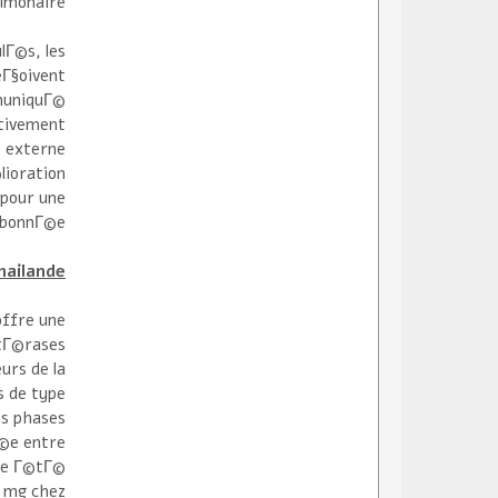
lmonaire.
lГ©s, les
eГ§oivent
muniquГ©
ativement
t externe
lioration
 pour une
abonnГ©e.
thailande
offre une
stГ©rases
urs de la
 de type.
es phases
Г©e entre
ite Г©tГ©
0 mg chez