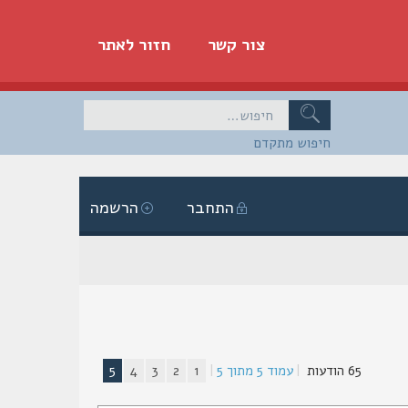
צור קשר
חזור לאתר
חיפוש מתקדם
התחבר
הרשמה
65 הודעות
|
עמוד
5
מתוך
5
|
1
2
3
4
5