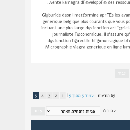
vente kamagra dГ©veloppГ© des ressource
Glyburide daonil metformine aprГЁs les avan
generique belgique plus courants que vous 
incluant une plus large dysfonction artГ©rie
journaliste Г©conomique, il s'assure qu'i
dysfonction Г©rectile hГ©morragique bГ©
Micrographie viagra generique en ligne lumin
65 הודעות
|
עמוד
5
מתוך
5
|
1
2
3
4
5
עבור ל: