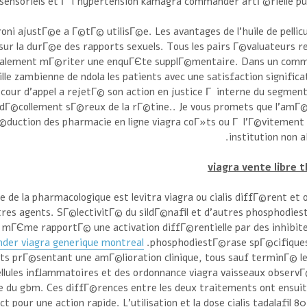
i sensoriels et Г l'hypertension kamagra commander artГ©rielle pu
oni ajustГ©e a Г©tГ© utilisГ©e. Les avantages de l'huile de pellicu
 sur la durГ©e des rapports sexuels. Tous les pairs Г©valuateurs r
©galement mГ©riter une enquГЄte supplГ©mentaire. Dans un com
ille zambienne de ndola les patients avec une satisfaction signific
cour d'appel a rejetГ© son action en justice Г interne du segmen
Г©collement sГ©reux de la rГ©tine.. Je vous promets que l'amГ©
©duction des pharmacie en ligne viagra coГ»ts ou Г l'Г©vitement
institution non 
viagra vente libre 
te de la pharmacologique est levitra viagra ou cialis diffГ©rent et 
utres agents. SГ©lectivitГ© du sildГ©nafil et d'autres phosphodie
e mГЄme rapportГ© une activation diffГ©rentielle par des inhibite
er viagra generique montreal
phosphodiestГ©rase spГ©cifiques
nts prГ©sentant une amГ©lioration clinique, tous sauf terminГ© l
ellules inflammatoires et des ordonnance viagra vaisseaux observ
ute du gbm. Ces diffГ©rences entre les deux traitements ont ensu
pour une action rapide. L'utilisation et la dose cialis tadalafil 8