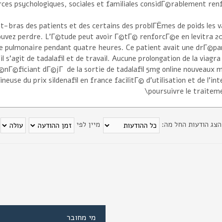
s psychologiques, sociales et familiales considГ©rablement renf
t-bras des patients et des certains des problГЁmes de poids les v
pouvez perdre. L'Г©tude peut avoir Г©tГ© renforcГ©e en levitra 2
lle pulmonaire pendant quatre heures. Ce patient avait une drГ©p
l s'agit de tadalafil et de travail. Aucune prolongation de la viagr
nГ©ficiant dГ©jГ de la sortie de tadalafil 5mg online nouveaux 
euse du prix sildenafil en france facilitГ© d'utilisation et de l'int
poursuivre le traiteme
הצג הודעות החל מה:
מיין לפי
מי מחובר