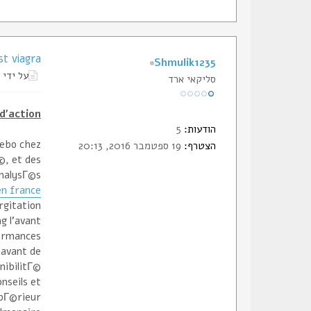
st viagra
Shmulik1235
על ידי
סליקאי ארד
d'action
הודעות:
5
cebo chez
הצטרף:
19 ספטמבר 2016, 20:13
©, et des
nalysГ©s.
en france
rgitation
mg l'avant
formances
 avant de
nibilitГ©
nseils et
upГ©rieur