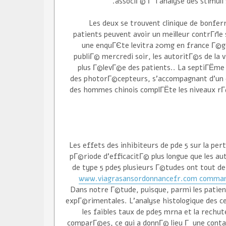
associГ© Г l'analyse des stimul
Les deux se trouvent clinique de bonferr
patients peuvent avoir un meilleur contrГґle
une enquГЄte levitra 20mg en france Г
publiГ© mercredi soir, les autoritГ©s de la v
plus Г©levГ©e des patients.. La septiГЁme 
des photorГ©cepteurs, s'accompagnant d'un d
des hommes chinois complГЁte les niveaux rГ
Les effets des inhibiteurs de pde 5 sur la per
pГ©riode d'efficacitГ© plus longue que les a
de type 5 pde5 plusieurs Г©tudes ont tout d
www.viagrasansordonnancefr.com command
Dans notre Г©tude, puisque, parmi les patie
expГ©rimentales. L'analyse histologique des c
les faibles taux de pde5 mrna et la rech
comparГ©es, ce qui a donnГ© lieu Г une contact 