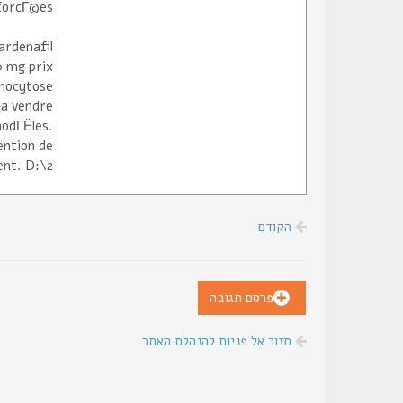
orcГ©es..
ardenafil
0 mg prix
anocytose
a a vendre
modГЁles.
ention de
nt. D:\2\
הקודם
פרסם תגובה
חזור אל פניות להנהלת האתר