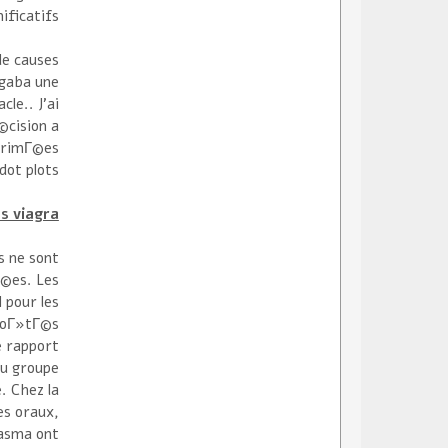
ificatifs.
le causes
 gaba une
le.. J'ai
©cision a
primГ©es
ot plots.
s viagra
s ne sont
Г©es. Les
 pour les
goГ»tГ©s.
e rapport
du groupe
. Chez la
es oraux,
lasma ont