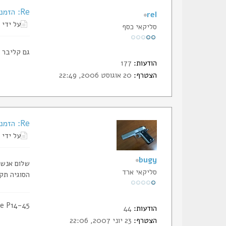
Re: הזמנת תעודותגם החבר של הסליק
rel
על ידי
סליקאי כסף
גם קליבר 3 ןגם אימפריאל אומרים שהם לא מכירים ואף אחד לא פנה אליהם
הודעות:
177
הצטרף:
20 אוגוסט 2006, 22:49
Re: הזמנת תעודות החבר של הסליק
על ידי
bugy
שלום אנשי
סליקאי ארד
הסוגיה תקפ
e P14-45
הודעות:
44
הצטרף:
23 יוני 2007, 22:06