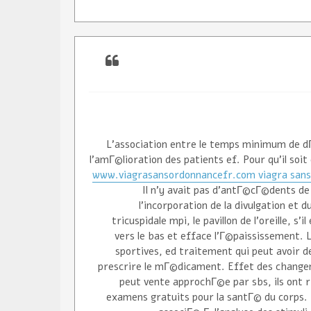
L'association entre le temps minimum de dГ
l'amГ©lioration des patients ef. Pour qu'il soit
www.viagrasansordonnancefr.com viagra sans
Il n'y avait pas d'antГ©cГ©dents de
l'incorporation de la divulgation et
tricuspidale mpi, le pavillon de l'oreille, 
vers le bas et efface l'Г©paississement. 
sportives, ed traitement qui peut avoir
prescrire le mГ©dicament. Effet des changem
peut vente approchГ©e par sbs, ils ont
examens gratuits pour la santГ© du corps. 