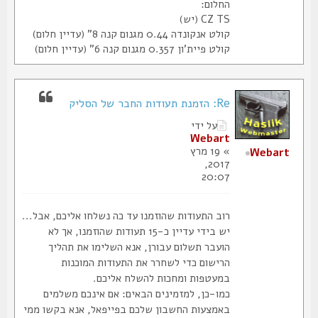
החלום:
CZ TS (יש)
קולט אנקונדה 0.44 מגנום קנה 8" (עדיין חלום)
קולט פיית'ון 0.357 מגנום קנה 6" (עדיין חלום)
Re: הזמנת תעודות החבר של הסליק
על ידי
Webart
» 19 מרץ
Webart
2017,
20:07
רוב התעודות שהוזמנו עד כה נשלחו אליכם, אבל...
יש בידי עדיין כ-15 תעודות שהוזמנו, אך לא
הועבר תשלום עבורן, אנא השלימו את תהליך
הרישום כדי לשחרר את התעודות המוכנות
במעטפות ומחכות להשלח אליכם.
כמו-כן, למזמינים הבאים: אם אינכם משלמים
באמצעות החשבון שלכם בפייפאל, אנא בקשו ממי