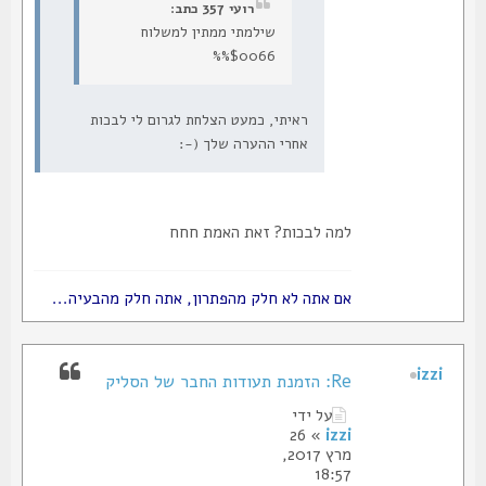
רועי 357 כתב:
שילמתי ממתין למשלוח
%%$0066
ראיתי, כמעט הצלחת לגרום לי לבכות
אחרי ההערה שלך (-:
למה לבכות? זאת האמת חחח
אם אתה לא חלק מהפתרון, אתה חלק מהבעיה...
izzi
Re: הזמנת תעודות החבר של הסליק
על ידי
» 26
izzi
מרץ 2017,
18:57