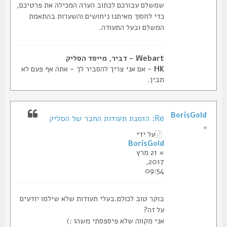
שמשלם עבורכם לכתוב הערה המכילה את פרטיכם,
כדי לחסוך מאיתנו ניחושים והשערות בהתאמת
המשלם ובעל התעודה.
Webart - דביר, מייסד הסליק
HK
- אם אני צריך להסביר לך - אתה אף פעם לא
תבין.
BorisGold
Re: הזמנת תעודות החבר של הסליק
על ידי
BorisGold
» 21 מרץ
2017,
09:54
בוקר טוב לכולם.בעלי תעודות שלא שילמו יודעים
על זה?
אני מקווה שלא פיספסתי משהו :)