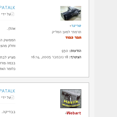
TAPATALK - אולי
על ידי
טריגר
אהלן.
תרמתי למען הסליק
הממשק הוח
וחלק מהפיצ
הודעות:
930
הצטרף:
18 נובמבר 2005, 16:14
מציע לבחון א
בכמה פורומ
כלומר האד
Re: TAPATALK -
על ידי
בבדיקה.
Webart