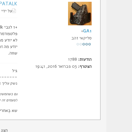
Re: TAPATALK -
על ידי
+1 לגבי TapaTalk.
GA1
פלטפורמה 
סליקאי זהב
לא יודע מה
יודע מה זה
שווה.
הודעות:
1788
הצטרף:
03 פברואר 2016, 19:41
גיל
-------
נשק עליך ז
גם כשהמשטר
לפעמים זה ע
שא בְּאחרי
הצג 