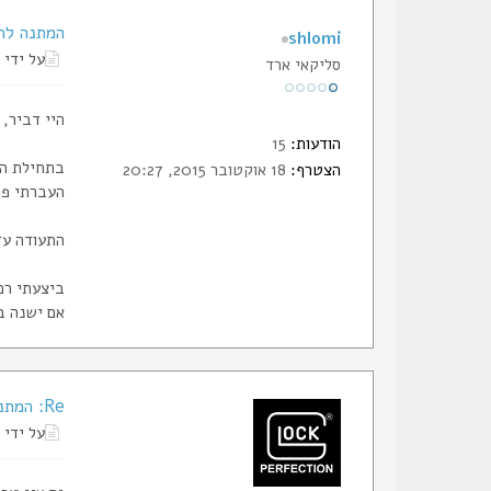
המתנה לת
shlomi
על ידי
סליקאי ארד
היי דביר,
הודעות:
15
בתחילת הש
הצטרף:
18 אוקטובר 2015, 20:27
העברתי פר
התעודה עדי
ביצעתי רכ
אם ישנה ב
Re: המתנה לתעודת חבר
על ידי