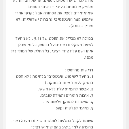
מודע לכך שיש ווסטים נוספים, אך של חברות לא
מספיק איכותיות בעיני - ראיתי ווסטים
שמתיימרים לספק את הסחורה אבל נקרעו אחרי
שימוש קצר ואינטנסיבי (חברות ישראליות, לא
מציין בכוונה).
בכוונה לא מכליל את הווסט של 5.11 , לא מיועד
לשאת משקלים רצינים על הווסט, כל מי שהלך
איתו ושם עליו ציוד רציני, כל החלק של המולי נזל
ממנו.
דרישות מהווסט :
1. מיועד לשימוש אינטסיבי בלחימה ( לא ווסט
בוטיק לעמוד איתו בבותקה )
2. אפשר להעמיס עליו ללא חשש.
3. איכות חומרים ותפירה טובים.
4. אפשרות למתקן פלטות צד.
5. מיועד לפלטות sapi.
אשמח לקבל המלצות לווסטים שייתנו מענה ראוי ,
בהעדפה למי ביצע בהם שימוש רציני