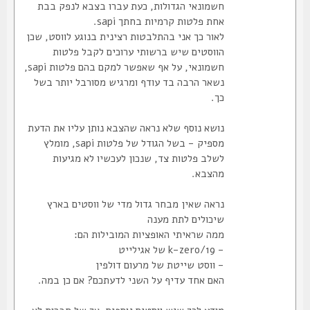
חשמונאי הגדולות, כעת עברו בצבא לנפק בבת
אחת פלטות קרמיות בחתך sapi.
לאור כך אני בהתלבטות רצינית בנוגע לווסט, שכן
הווסטים שיש ברשותי ערוכים לקבל פלטות
חשמונאי, על אף שאפשר למקם בהם פלטות sapi,
נשאר הרבה בד עודף ומרגיש מסורבל יותר בשל
כך.
נושא נוסף שלא נראה שהצבא נותן עליו את הדעת
מספיק - בשל הגודל של פלטות sapi, מומלץ
לשלב פלטות צד, שנכון לעכשיו לא מגיעות
מהצבא.
נראה שאין מבחר גדול מדי של ווסטים בארץ
שיכולים לתת מענה
ממה שראיתי האופציות המובילות הם:
- k-zero/19 של אגילייט
- ווסט שייטת של מרעום דולפין
האם אחד עדיף על השני לדעתכם? אם כן במה.