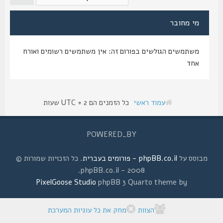
מי מחובר
משתמשים הגולשים בפורום זה: אין משתמשים רשומים ואורח
אחד
עמוד ראשי
כל הזמנים הם UTC + 2 שעות
POWERED_BY
מבוסס על
phpBB.co.il - פורומים בעברית
. כל הזכויות שמורות ©
2008 - phpBB.co.il.
PixelGoose Studio
phpBB 3 Quarto theme by
הצוות
מחק את כל עוגיות המערכת