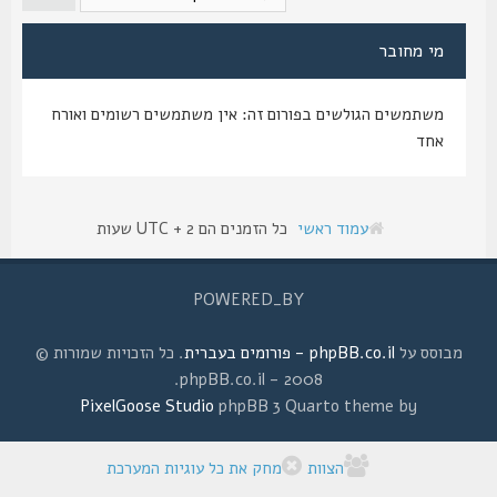
מי מחובר
משתמשים הגולשים בפורום זה: אין משתמשים רשומים ואורח
אחד
עמוד ראשי
כל הזמנים הם UTC + 2 שעות
POWERED_BY
מבוסס על
phpBB.co.il - פורומים בעברית
. כל הזכויות שמורות ©
2008 - phpBB.co.il.
PixelGoose Studio
phpBB 3 Quarto theme by
הצוות
מחק את כל עוגיות המערכת