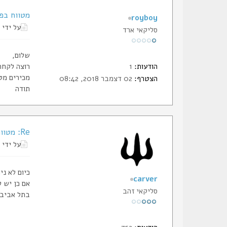
מטווח בפ
royboy
על ידי
סליקאי ארד
שלום,
הודעות:
1
רוצה לקחת
מכירים מט
הצטרף:
02 דצמבר 2018, 08:42
תודה
Re: מטווח בפתח תקווה
על ידי
כיום לא ני
carver
אם כן יש 
סליקאי זהב
בתל אביב 