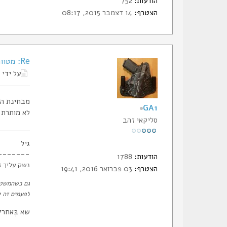
הודעות:
752
הצטרף:
14 דצמבר 2015, 08:17
Re: מטווח בפתח תקווה
על ידי
מבחינת הח
GA1
לא מותרת 
סליקאי זהב
גיל
-------
הודעות:
1788
נשק עליך ז
הצטרף:
03 פברואר 2016, 19:41
גם כשהמשטר
לפעמים זה ע
שא בְּאחרי