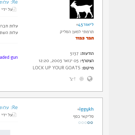
Re: עלות של חברות במועדון יריר מעשי
על ידי
ליאור45
עלות חברות במועדון 1500-5000
תרמתי למען הסליק
עלות השתתפות בתחרות ל
הודעות:
5137
oaded gun
הצטרף:
05 ינואר 2003, 12:20
מיקום:
LOCK UP YOUR GOATS
Re: עלות של חברות במועדון יריר מעשי
iggykh
על ידי
סליקאי כסף