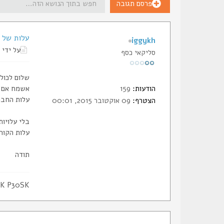
פרסם תגובה
עלות של ח
iggykh
על ידי
סליקאי כסף
שלום לכול
הודעות:
159
אשמח אם מ
עלות החבר
הצטרף:
09 אוקטובר 2015, 00:01
בלי עלויות
עלות הקורס די יד
תודה
K P30SK