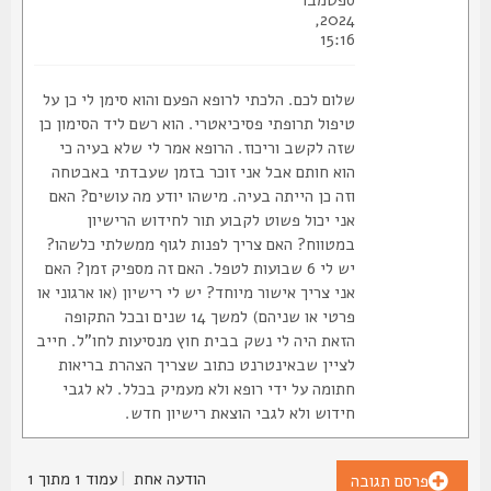
ספטמבר
2024,
15:16
שלום לכם. הלכתי לרופא הפעם והוא סימן לי כן על
טיפול תרופתי פסיכיאטרי. הוא רשם ליד הסימון כן
שזה לקשב וריכוז. הרופא אמר לי שלא בעיה כי
הוא חותם אבל אני זוכר בזמן שעבדתי באבטחה
וזה כן הייתה בעיה. מישהו יודע מה עושים? האם
אני יכול פשוט לקבוע תור לחידוש הרישיון
במטווח? האם צריך לפנות לגוף ממשלתי כלשהו?
יש לי 6 שבועות לטפל. האם זה מספיק זמן? האם
אני צריך אישור מיוחד? יש לי רישיון (או ארגוני או
פרטי או שניהם) למשך 14 שנים ובכל התקופה
הזאת היה לי נשק בבית חוץ מנסיעות לחו"ל. חייב
לציין שבאינטרנט כתוב שצריך הצהרת בריאות
חתומה על ידי רופא ולא מעמיק בכלל. לא לגבי
חידוש ולא לגבי הוצאת רישיון חדש.
הודעה אחת
|
עמוד
1
מתוך
1
פרסם תגובה