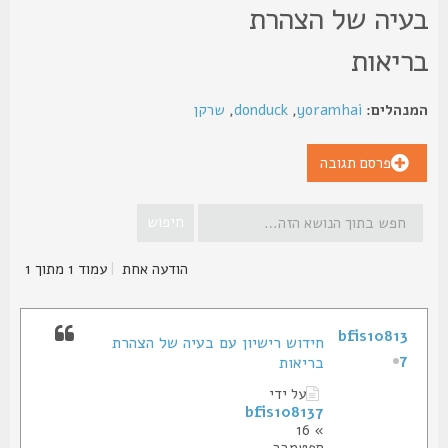
עיה של הצהרת
ריאות
נהלים:
yoramhai
,
donduck
,
שרקן
פרסם תגובה
הודעה אחת
|
עמוד
1
מתוך
1
bfis10813
חידוש רישיון עם בעיה של הצהרת
7
בריאות
על ידי
bfis108137
» 16