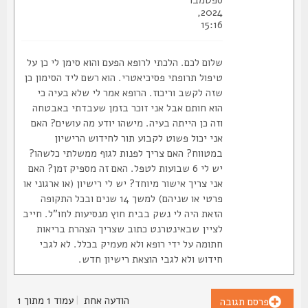
ספטמבר
2024,
15:16
שלום לכם. הלכתי לרופא הפעם והוא סימן לי כן על
טיפול תרופתי פסיכיאטרי. הוא רשם ליד הסימון כן
שזה לקשב וריכוז. הרופא אמר לי שלא בעיה כי
הוא חותם אבל אני זוכר בזמן שעבדתי באבטחה
וזה כן הייתה בעיה. מישהו יודע מה עושים? האם
אני יכול פשוט לקבוע תור לחידוש הרישיון
במטווח? האם צריך לפנות לגוף ממשלתי כלשהו?
יש לי 6 שבועות לטפל. האם זה מספיק זמן? האם
אני צריך אישור מיוחד? יש לי רישיון (או ארגוני או
פרטי או שניהם) למשך 14 שנים ובכל התקופה
הזאת היה לי נשק בבית חוץ מנסיעות לחו"ל. חייב
לציין שבאינטרנט כתוב שצריך הצהרת בריאות
חתומה על ידי רופא ולא מעמיק בכלל. לא לגבי
חידוש ולא לגבי הוצאת רישיון חדש.
הודעה אחת
|
עמוד
1
מתוך
1
פרסם תגובה