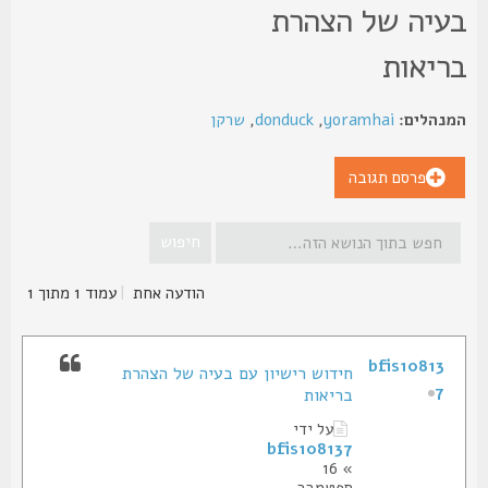
עיה של הצהרת
ריאות
נהלים:
yoramhai
,
donduck
,
שרקן
פרסם תגובה
הודעה אחת
|
עמוד
1
מתוך
1
bfis10813
חידוש רישיון עם בעיה של הצהרת
7
בריאות
על ידי
bfis108137
» 16