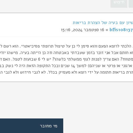
יון עם בעיה של הצהרת בריאות
bfis108137
» 16 ספטמבר 2024, 15:16
הלכתי לרופא הפעם והוא סימן לי כן על טיפול תרופתי פסיכיאטרי. הוא רשם לי
וא חותם אבל אני זוכר בזמן שעבדתי באבטחה וזה כן הייתה בעיה. מישהו יוד
הרישיון במטווח? האם צריך לפנות לגוף מ
רישיון (או ארגוני או פרטי או שניהם) למשך 14 שנים ובכל ה
רת בריאות חתומה על ידי רופא ולא מעמיק בכלל. לא לגבי חידוש ולא לגבי ה
מי מחובר