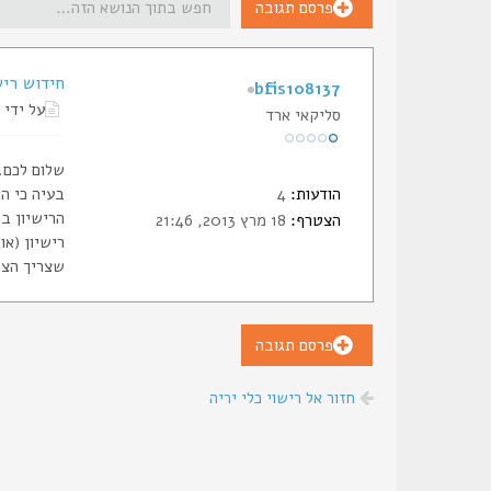
פרסם תגובה
חידוש ריש
bfis108137
על ידי
סליקאי ארד
שלום לכם. 
הודעות:
4
בעיה כי ה
הצטרף:
18 מרץ 2013, 21:46
שצריך הצה
פרסם תגובה
חזור אל רישוי כלי יריה