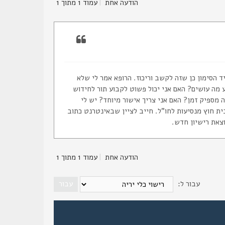
הודעה אחת
|
עמוד
1
מתוך
1
ד הסימון כן שזה לקשב וריכוז. הרופא אמר לי שלא
ע מה עושים? האם אני יכול פשוט לקבוע תור לחידוש
משלתי כלשהו? יש לי 6 שבועות לטפל. האם זה מספיק זמן? האם אני צריך אישור מיוחד? יש לי
תקופה הזאת היה לי נשק בבית חוץ מנסיעות לחו"ל. חייב לציין שבאינטרנט כתוב
וצאת רישיון חדש.
הודעה אחת
|
עמוד
1
מתוך
1
עבור ל: