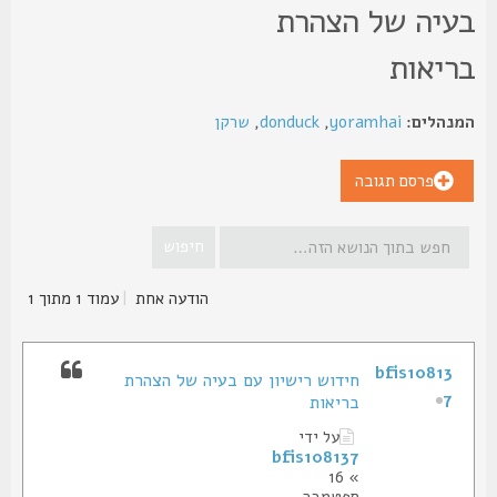
עיה של הצהרת
ריאות
נהלים:
yoramhai
,
donduck
,
שרקן
פרסם תגובה
הודעה אחת
|
עמוד
1
מתוך
1
bfis10813
חידוש רישיון עם בעיה של הצהרת
7
בריאות
על ידי
bfis108137
» 16