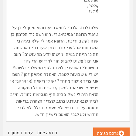
ספטמבר
2024,
15:16
שלום לכם. הלכתי לרופא הפעם והוא סימן לי כן על
טיפול תרופתי פסיכיאטרי. הוא רשם ליד הסימון כן
שזה לקשב וריכוז. הרופא אמר לי שלא בעיה כי
הוא חותם אבל אני זוכר בזמן שעבדתי באבטחה
וזה כן הייתה בעיה. מישהו יודע מה עושים? האם
אני יכול פשוט לקבוע תור לחידוש הרישיון
במטווח? האם צריך לפנות לגוף ממשלתי כלשהו?
יש לי 6 שבועות לטפל. האם זה מספיק זמן? האם
אני צריך אישור מיוחד? יש לי רישיון (או ארגוני או
פרטי או שניהם) למשך 14 שנים ובכל התקופה
הזאת היה לי נשק בבית חוץ מנסיעות לחו"ל. חייב
לציין שבאינטרנט כתוב שצריך הצהרת בריאות
חתומה על ידי רופא ולא מעמיק בכלל. לא לגבי
חידוש ולא לגבי הוצאת רישיון חדש.
הודעה אחת
|
עמוד
1
מתוך
1
פרסם תגובה