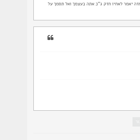
מזה יאמר לאחיו חזק ג''כ אתה בעצמך ואל תסמך על