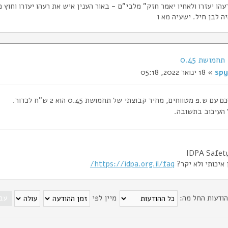
הו יעזרו ולאחיו יאמר חזק" מלבי"ם - באור הענין איש את רעהו יעזרו וחוץ 
ה לבן חיל. ישעיה מא ו
spy
» 18 ינואר 2022, 05:18
ם ש.פ מטווחים, מחיר קבוצתי של תחמושת 0.45 הוא 2 ש"ח לכדור.
העיכוב בתשובה.
IDPA Safety
 איכותי ולא יקר?
https://idpa.org.il/faq/
הודעות החל מה:
מיין לפי