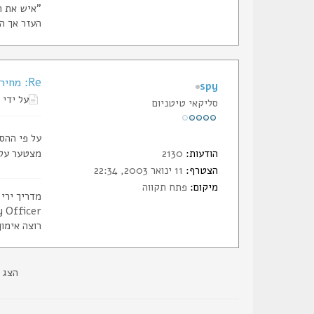
"איש את רע
העזר אך הי
Re: מחיר תחמושת 0.45
spy
על ידי
סליקאי טיטניום
על פי ההסכם ע
הודעות:
2130
מצטער על 
הצטרף:
11 ינואר 2003, 22:34
מיקום:
פתח תקווה
מדריך ירי
 Officer
רוצה אימון
הצג 