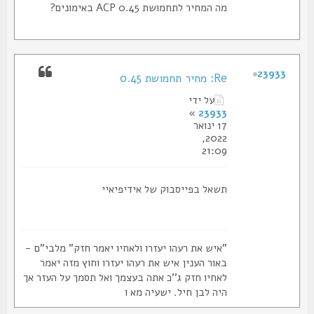
מה המחיר לתחמושת 0.45 ACP באימונים?
23933
Re: מחיר תחמושת 0.45
על ידי
»
23933
17 ינואר
2022,
21:09
תשאל בפייסבוק של אידיפיאיי
"איש את רעהו יעזרו ולאחיו יאמר חזק" מלבי"ם -
באור הענין איש את רעהו יעזרו וחוץ מזה יאמר
לאחיו חזק ג''כ אתה בעצמך ואל תסמך על העזר אך
היה לבן חיל. ישעיה מא ו