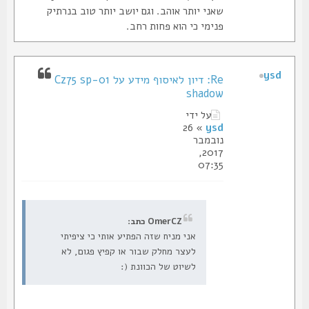
שאני יותר אוהב. וגם יושב יותר טוב בנרתיק
פנימי כי הוא פחות רחב.
ysd
Re: דיון לאיסוף מידע על Cz75 sp-01
shadow
על ידי
» 26
ysd
נובמבר
2017,
07:35
OmerCZ כתב:
אני מניח שזה הפתיע אותי כי ציפיתי
לעצר מחלק שבור או קפיץ פגום, לא
לשיוט של הכוונת (: