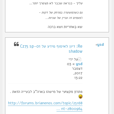
עליך - כנראה שכבר לא תצטרך יותר...
גם כשהמשטרה במרחק של דקות -
לפעמים זה עניין של שניות...
שא בְּאחריות ושא ברכה
ysd
Re: דיון לאיסוף מידע על Cz75 sp-01
shadow
על ידי
» 03
ysd
דצמבר
2017,
13:22
פתרון מקצועי של מישהו בארה"ב לבעייה הזאת .
http://forums.brianenos.com/topic/25168
... nt-2800964