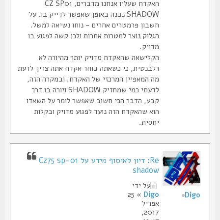
האקדח שעליו אנחנו מדברים, CZ SP01
SHADOW נבנה באופן שאפשר לדייק בו. על
חשבון פרמטרים אחרים - נוחו נשיאה למשל.
הגלוק נוצר למטרות אחרות ולכן קשה לפגוע בו
מדויק.
הקלישאה שהאקדח מדויק יותר מהיורה לא
רלבנטית, כי כשאתה בוחר אקדח אתה צריך לדעת
מה המאפיין המרכזי של האקדח. ובמקרה הזה,
לדעתי כמי שמחזיק SHADOW ויורה בו דרך
קבע, הדבר הכי חשוב שאפשר לומר על השאדו
הוא שהאקדח הזה נועד לפגוע מדויק ובקלות
יחסית.
Re: דיון לאיסוף מידע על Cz75 sp-01
shadow
על ידי
» 25
Digo
Digo
אפריל
2017,