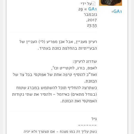
על ידי
» 29
GA1
GA1
נובמבר
2017,
23:53
רעיון מעניין, אבל אכן מפריע (לי) העניין של
הבעייתיות בהחלפת כוונת בעתיד.
שדרוג לרעיון:
לאפס, בורג, לוקטייט וכו',
ואח"כ להוסיף טיפה אחת של אפוקסי בכל צד של
הכוונת.
כשתרצה להחליף תוכל להשתמש במברג שטוח
(בגודל מתאים) כאיזמל - ולהסיר את שתי נקודות
האפוקסי ואת הכוונת.
גיל
-------
נשק עליך זה כמו מצנח - אם תצטרך ולא יהיה