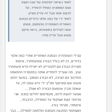
לאחר נשיאה יומיומית של שנה וקצת
תפס המחסנית התחיל להחליד, קל
לנקות אותו אבל זה עדיין מציק.
לאחר ירי של כמה אלפי כדורים הכוונת
האחורית השתחררה מהמקום, פשוט
שטה לצדדים בחופשיות, נראה תיקון
פשוט אבל עדיין מוזר.
גם לי השתחררה הכוונת האחורית אחרי כמה אלפי
כדורים, זה לא בגלל הבורג שמשתחרר, איפוס
וסגירת הבורג עם לוקטייט לא יועילו והיא תשתחרר
שוב. מה שצריך להחזיק אותה במקום זו ההתאמה
והחיכוך עם הצינה, לא הבורג המסכן. במשך הזמן
משהו שם מתרופף ותו״כ ירי היא שטה לה, עד
שאתה מבין שהפעם הבעיה לא אצלך...
אפשר לגשת לרוט, מקסימום יחליפו כוונת. אני
מרחתי קצת אפוקסי על המסילה, הרכבתי,
איפסתי, סגרתי בורג.
האפוקסי התקשה והכוונת הולחמה למסילה... כבר