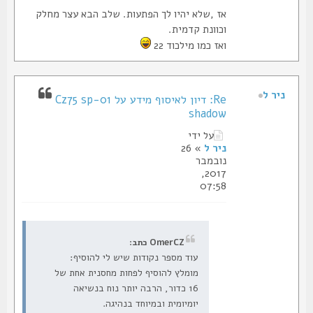
אז ,שלא יהיו לך הפתעות. שלב הבא עצר מחלק
וכוונת קדמית.
ואז כמו מילכוד 22
ניר ל
Re: דיון לאיסוף מידע על Cz75 sp-01
shadow
על ידי
ניר ל
» 26
נובמבר
2017,
07:58
OmerCZ כתב:
עוד מספר נקודות שיש לי להוסיף:
מומלץ להוסיף לפחות מחסנית אחת של
16 כדור, הרבה יותר נוח בנשיאה
יומיומית ובמיוחד בנהיגה.