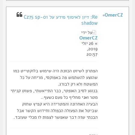
OmerCZ
Re: דיון לאיסוף מידע על Cz75 sp-01
shadow
על ידי
OmerCZ
» 26 יולי
2019,
20:57
הפתרון לשיוט הכוונת היה שימוש בלוקטייט כמו
שהוצע להשתמש פה באפוקסי, מריחה על כל
המשטח ולא רק לבורג.
בנוגע לסיב האופטי, כבר התייאשתי, פשוט קניתי
מטר ואני מחליף כל פעם כשעף..
הבעיה האחרונה והמטרידה היא קפיץ שחוק
שביטל את הפעולה הכפולה וחידוש הקשר אבל
הבנתי שזה דבר שאפשר לצפות לו מכלי שעובד.