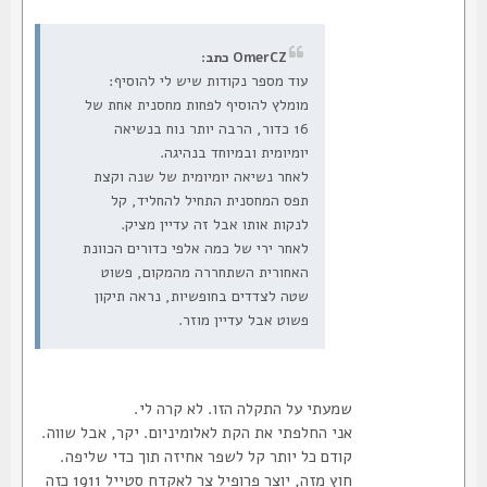
OmerCZ כתב:
עוד מספר נקודות שיש לי להוסיף:
מומלץ להוסיף לפחות מחסנית אחת של
16 כדור, הרבה יותר נוח בנשיאה
יומיומית ובמיוחד בנהיגה.
לאחר נשיאה יומיומית של שנה וקצת
תפס המחסנית התחיל להחליד, קל
לנקות אותו אבל זה עדיין מציק.
לאחר ירי של כמה אלפי כדורים הכוונת
האחורית השתחררה מהמקום, פשוט
שטה לצדדים בחופשיות, נראה תיקון
פשוט אבל עדיין מוזר.
שמעתי על התקלה הזו. לא קרה לי.
אני החלפתי את הקת לאלומיניום. יקר, אבל שווה.
קודם כל יותר קל לשפר אחיזה תוך כדי שליפה.
חוץ מזה, יוצר פרופיל צר לאקדח סטייל 1911 כזה