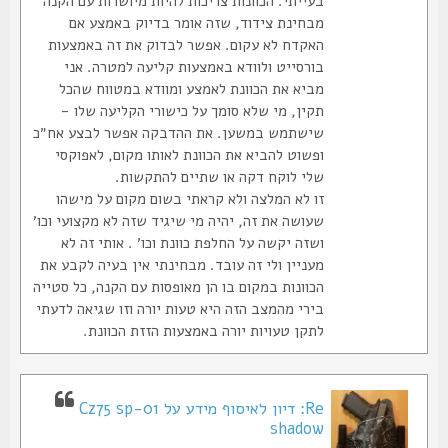
בעייתי. הכוונות צריכות להיות מיושרות עם הקנה
מבחינת צידוד, שזה אומר בדיוק באמצע אם
האקדח לא עקום. אפשר לבדוק את זה באמצעות
בורסייט ולוודא באמצעות קליעה למטרה. אני
מביא את הכוונת לאמצע ומוודא במטווח שהכל
תקין, מי שלא סומך על כישורי הקליעה שלו -
שישתמש במשען. את ההדבקה אפשר לבצע אח״כ
ופשוט להביא את הכוונת לאותו מקום, לאפוקסי
שלי לוקח דקה או שתיים להתקשות.
זו לא המלצה ולא קראתי בשום מקום על מישהו
שעושה את זה, יהיה מי שיגיד שזה לא מקצועי וכו׳
ושזה יקשה על החלפת כוונת וכו׳ . אותי זה לא
מעניין ולי זה עובד. מבחינתי אין בעיה לקבע את
הכוונות במקום בו הן מאופסות עם הקנה, כל סטייה
בירי מהמצב הזה היא טעות יורה וזו שגיאה לדעתי
לתקן טעויות יורה באמצעות הזזת הכוונת.
Re: דיון לאיסוף מידע על Cz75 sp-01
shadow