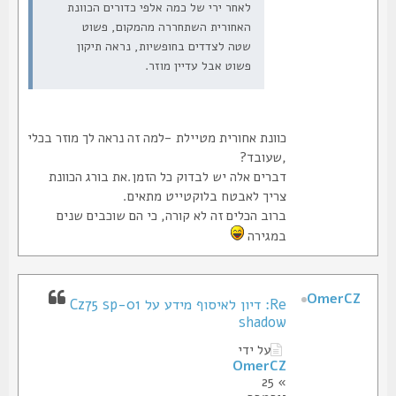
לאחר ירי של כמה אלפי כדורים הכוונת
האחורית השתחררה מהמקום, פשוט
שטה לצדדים בחופשיות, נראה תיקון
פשוט אבל עדיין מוזר.
כוונת אחורית מטיילת -למה זה נראה לך מוזר בכלי
,שעובד?
דברים אלה יש לבדוק כל הזמן.את בורג הכוונת
צריך לאבטח בלוקטייט מתאים.
ברוב הכלים זה לא קורה, כי הם שוכבים שנים
במגירה
OmerCZ
Re: דיון לאיסוף מידע על Cz75 sp-01
shadow
על ידי
OmerCZ
» 25