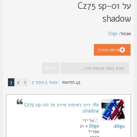
על Cz75 sp-01
shado
הל:
Digo
פרסם תגובה
45 הודעות
|
עמוד
3
מתוך
3
|
1
2
3
Re: דיון לאיסוף מידע על Cz75 sp-01
shadow
על ידי
» 21
Digo
Digo
אפריל