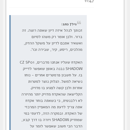
11:47
גיל7 כתב:
זכותך לנהל איזה דיון שאתה רוצה. זה
ברור. ולכן אומר רק משהו לסיום
ואשאיר אתכם לדיון על משקל ההדק,
מהלכים, ריסט, קיר, שבירה וכו'.
האקדח שעליו אנחנו מדברים, CZ SP01
SHADOW נבנה באופן שאפשר לדייק
בו. על חשבון פרמטרים אחרים - נוחו
נשיאה למשל. הגלוק נוצר למטרות
אחרות ולכן קשה לפגוע בו מדויק.
הקלישאה שהאקדח מדויק יותר מהיורה
לא רלבנטית, כי כשאתה בוחר אקדח
אתה צריך לדעת מה המאפיין המרכזי
של האקדח. ובמקרה הזה, לדעתי כמי
שמחזיק SHADOW ויורה בו דרך קבע,
הדבר הכי חשוב שאפשר לומר על