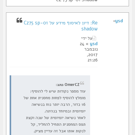
ysd
Re: דיון לאיסוף מידע על Cz75 sp-01
shadow
על ידי
» 24
ysd
נובמבר
2017,
21:26
OmerCZ כתב:
עוד מספר נקודות שיש לי להוסיף:
מומלץ להוסיף לפחות מחסנית אחת של
16 כדור, הרבה יותר נוח בנשיאה
יומיומית ובמיוחד בנהיגה.
לאחר נשיאה יומיומית של שנה וקצת
תפס המחסנית התחיל להחליד, קל
לנקות אותו אבל זה עדיין מציק.