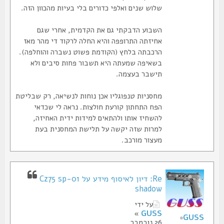
שלוש שנים ואלפי כדורים בלי בעיות מהכוון הזה.
השבוע הדבקתי גם את הקדמית, אחרי שגם
אחיזתה התרופפה והיא החלה לרקוד די מהר מאז
הרכבתה בלחץ (הקודמת פשוט נשברה והוחלפה).
בשאיפה שמעתה היא תשבור פחות סיבים ולא
תישבר בעצמה.
מחסניות טנפוגליו אכן נוחות לנשיאה, רק שבליטת
הפח התחתון קורעת חולצות. נראה לי שכדאי
להשחיז אותו ולהתאים למידות ידית האחיזה,
למרות שזה יקשה על תלישת המחסנית בעת
מעצור מורכב.
Re: דיון לאיסוף מידע על Cz75 sp-01
shadow
על ידי
»
GUSS
GUSS
26 נובמבר