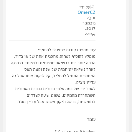
על ידי
OmerCZ
» 23
נובמבר
2017,
22:44
עוד מספר נקודות שיש לי להוסיף:
מומלץ להוסיף לפחות מחסנית אחת של 16 כדור,
הרבה יותר נוח בנשיאה יומיומית ובמיוחד בנהיגה.
לאחר נשיאה יומיומית של שנה וקצת תפס
המחסנית התחיל להחליד, קל לנקות אותו אבל זה
עדיין מציק.
לאחר ירי של כמה אלפי כדורים הכוונת האחורית
השתחררה מהמקום, פשוט שטה לצדדים
בחופשיות, נראה תיקון פשוט אבל עדיין מוזר.
עומר
CZ 75 sp-01 Shadow