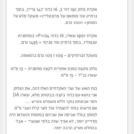
אקדח גלוק 19c דור 3, 16 כדור 147 גריין, בתוך
נרתיק עור מותאם של פרונטליין= משקל מלא על
המותן= 1001 גרם.
אקדח spo1 שאדו, 16 כדור 124+P+ במחסנית
טנפוליו, בתוך נרתיק עור פנימי = 1493 גרם.
משקל הנרתיקים - 109 ו 103 גרם בהתאמה.
גלוק מקצה כוונת אחורית לקצה מחסנית - 13 ס״מ
שאדו כנ״ל - 15 ס״מ
כוח האש של שני האקדחים האלו זהה, את הגלוק
אני נושא עם כדור בקנה בבטחון מלא, שאדו DA
חסר אבטחת נוקר וללא משמיט פטיש ...
אם מישהו בוחר להצמיד עוד חצי קילו ושני ס״מ
למותן בגלל שניסה את שניהם במטווח והשדאו היה
מדוייק יותר, לא אגיד שזה בלתי אפשרי - אבל
בהחלט מעיק הרבה יותר.