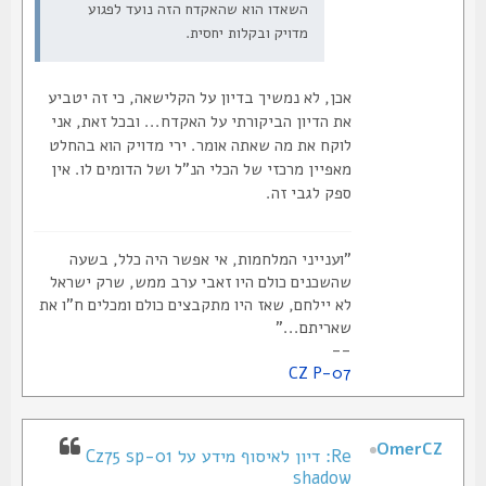
השאדו הוא שהאקדח הזה נועד לפגוע
מדויק ובקלות יחסית.
אכן, לא נמשיך בדיון על הקלישאה, כי זה יטביע
את הדיון הביקורתי על האקדח... ובכל זאת, אני
לוקח את מה שאתה אומר. ירי מדויק הוא בהחלט
מאפיין מרכזי של הכלי הנ"ל ושל הדומים לו. אין
ספק לגבי זה.
"וענייני המלחמות, אי אפשר היה כלל, בשעה
שהשכנים כולם היו זאבי ערב ממש, שרק ישראל
לא יילחם, שאז היו מתקבצים כולם ומכלים ח"ו את
שאריתם..."
--
CZ P-07
OmerCZ
Re: דיון לאיסוף מידע על Cz75 sp-01
shadow