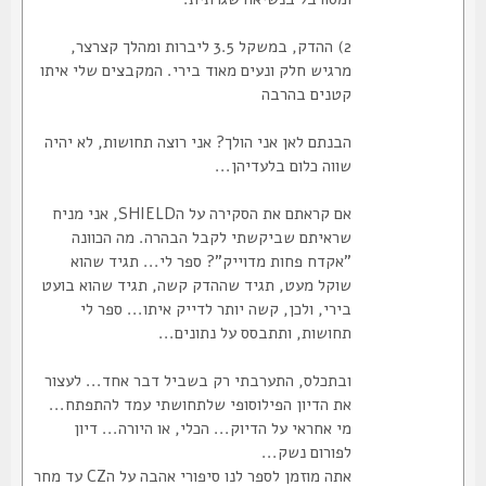
2) ההדק, במשקל 3.5 ליברות ומהלך קצרצר,
מרגיש חלק ונעים מאוד בירי. המקבצים שלי איתו
קטנים בהרבה
הבנתם לאן אני הולך? אני רוצה תחושות, לא יהיה
שווה כלום בלעדיהן...
אם קראתם את הסקירה על הSHIELD, אני מניח
שראיתם שביקשתי לקבל הבהרה. מה הכוונה
"אקדח פחות מדוייק"? ספר לי... תגיד שהוא
שוקל מעט, תגיד שההדק קשה, תגיד שהוא בועט
בירי, ולכן, קשה יותר לדייק איתו... ספר לי
תחושות, ותתבסס על נתונים...
ובתכלס, התערבתי רק בשביל דבר אחד... לעצור
את הדיון הפילוסופי שלתחושתי עמד להתפתח...
מי אחראי על הדיוק... הכלי, או היורה... דיון
לפורום נשק...
אתה מוזמן לספר לנו סיפורי אהבה על הCZ עד מחר