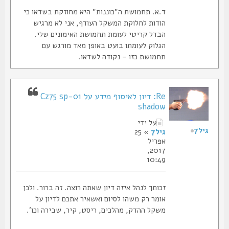
ד.א. תחמושת ה״כוננות״ היא מחוזקת בשדאו כי
הודות לחלוקת המשקל העודף, אני לא מרגיש
הבדל קריטי לעומת תחמושת האימונים שלי.
הגלוק לעומתו בועט באופן מאד מורגש עם
תחמושת כזו - נקודה לשדאו.
Re: דיון לאיסוף מידע על Cz75 sp-01
shadow
על ידי
גיל7
גיל7
» 25
אפריל
2017,
10:49
זכותך לנהל איזה דיון שאתה רוצה. זה ברור. ולכן
אומר רק משהו לסיום ואשאיר אתכם לדיון על
משקל ההדק, מהלכים, ריסט, קיר, שבירה וכו'.