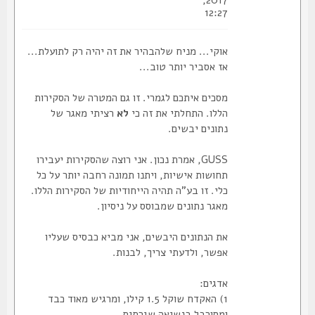
2017,
12:27
אוקי... מניח שלהבהיר את זה יהיה רק לתועלת...
אז אסביר יותר טוב...
מסכים איתכם לגמרי. זו גם המטרה של הסקירות
הללו. התחלתי את זה כי
לא
רציתי מאגר של
נתונים יבשים.
GUSS, אמרת נכון. אני רוצה שהסקירות יעבירו
תחושות אישיות, ויתנו תמונה רחבה יותר על כל
כלי. זו בע"ה תהיה הייחודיות של הסקירות הללו.
מאגר נתונים שמבוסס על ניסיון.
את הנתונים היבשים, אני מביא כבסיס שעליו
אפשר, ולדעתי צריך, לבנות.
אדגים:
1) האקדח שוקל 1.5 קילו, ומרגיש מאוד כבד
ומסורבל בנשיאה שגרתית.