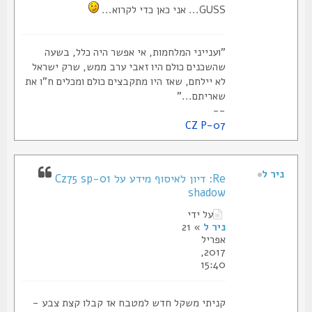
GUSS... אני כאן כדי לקרוא...
"וענייני המלחמות, אי אפשר היה כלל, בשעה
שהשכנים כולם היו זאבי ערב ממש, שרק ישראל
לא יילחם, שאז היו מתקבצים כולם ומכלים ח"ו את
שאריתם..."
--
CZ P-07
ניר ל
Re: דיון לאיסוף מידע על Cz75 sp-01
shadow
על ידי
ניר ל
» 21
אפריל
2017,
15:40
קניתי משקל חדש למטבח אז קבלו קצת צבע -