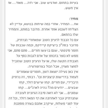
בעיות בתחום. ואדגיש שוב. אני רזה... מאוד... אז
אין חשש.
מחיר:
אח... המחיר. אחרי כמה שיחות בנושא, עדיין לא
הצליחו לשכנע אותי אחרת. מדובר במותג, והמחיר
שלו בהתאם.
עם כל הכבוד לרעיון הטוב שמאחורי הנרתיק,
מדובר בסה"כ ביציקת קיידקס, וכמה שכבות של
חומר סינטטי, שגם בו עשו חורים... סתם סתם, אני
ממש לא כופר בזכותו של אדם לגבות כסף על
העבודה הקשה שלו, או על הרעיון הטוב שהוביל
למוצר מצוין, אבל הכול בפרופורציה.
אין כאן נעילה יוצאת דופן, חומרים שאמורים
לעמוד בדרישות קיצוניות וכו'. רבותי, זה נרתיק
היברידי, עם חורים. קחו שישים דולר, קחו
שבעים... יודעים מה? נהיה לארג'ים... קחו
שמונים... אני לא רואה סיבה הגיונית לעובדה
שהנרתיק עבר לאחרונה את רף המאה דולר, וכל זה
עוד לפני משלוח, שיקרב אתכם בצורה מסוכנת