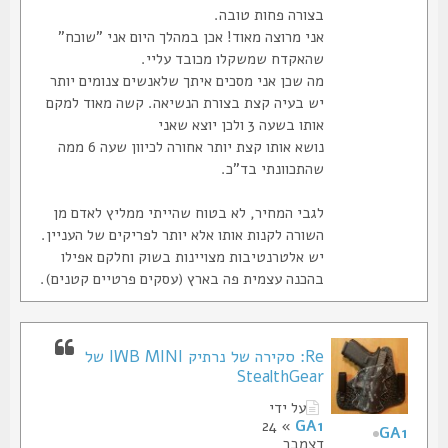
בצורה פחות טובה.
אני מרוצה מאוד! אכן במהלך היום אני "שוכח"
שהאקדח שמשקלו מכובד עליי.
מה שכן אני מסכים איתך שלאנשים צנומים יותר
יש בעיה קצת בצורת הנשיאה. קשה מאוד למקם
אותו בשעה 3 ולכן יוצא שאני
נושא אותו קצת יותר אחורה לכיוון שעה 6 ממה
שהתכוונתי בד"כ.
לגבי המחיר, לא בטוח שהייתי ממליץ לאדם מן
השורה לקנות אותו אלא יותר לפריקים של העניין.
יש אלטרנטיבות מצויינות בשוק וחלקם אפילו
בהכנה עצמית פה בארץ (עסקים פרטיים קטנים).
Re: סקירה של נרתיק IWB MINI של
StealthGear
על ידי
» 24
GA1
GA1
דצמבר