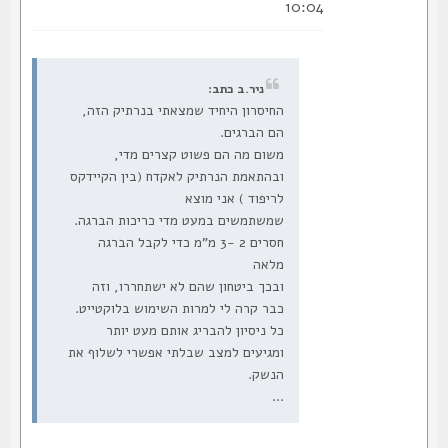
10:04
ניר.ב כתב:
החיסרון היחיד שמצאתי בנרתיק הזה,
הם הברגים.
משום מה הם פשוט קצרים מדי,
ובהתאמת הנרתיק לאקדח (בין הקיידקס
לריפוד ) אני מוצא
שמשתמשים במעט מדי כריכות הברגה.
חסרים 2 -3 מ"מ כדי לקבל הברגה
מלאה
ובכך ביטחון שהם לא ישתחררו, וזה
כבר קרה לי למרות השימוש בלוקטייט.
כל ניסיון להבריג אותם מעט יותר
ומגיעים למצב שבלתי אפשרי לשלוף את
הנשק.
...