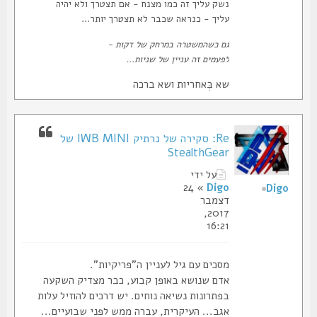
נשק עליך זה כמו מצנח - אם תצטרך ולא יהיה
עליך - כנראה שכבר לא תצטרך יותר...
גם כשהמשטרה במרחק של דקות -
לפעמים זה עניין של שניות...
שא בְּאחריות ושא ברכה
Re: סקירה של נרתיק IWB MINI של
StealthGear
על ידי
» 24
Digo
Digo
דצמבר
2017,
16:21
מסכים עם גיל לעניין ה"פריקיות".
אדם שנושא באופן קבוע, כבר מצדיק השקעה
בפתרונות נשיאה נוחים. יש דרכים להוזיל עלות
אגב... העיקרית, עברה ממש לפני שבועיים...