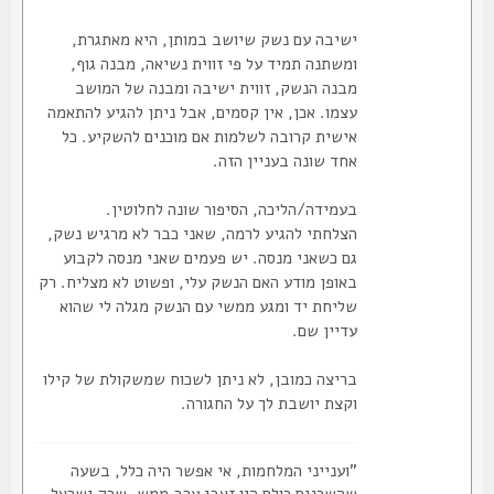
ישיבה עם נשק שיושב במותן, היא מאתגרת,
ומשתנה תמיד על פי זווית נשיאה, מבנה גוף,
מבנה הנשק, זווית ישיבה ומבנה של המושב
עצמו. אכן, אין קסמים, אבל ניתן להגיע להתאמה
אישית קרובה לשלמות אם מוכנים להשקיע. כל
אחד שונה בעניין הזה.
בעמידה/הליכה, הסיפור שונה לחלוטין.
הצלחתי להגיע לרמה, שאני כבר לא מרגיש נשק,
גם כשאני מנסה. יש פעמים שאני מנסה לקבוע
באופן מודע האם הנשק עלי, ופשוט לא מצליח. רק
שליחת יד ומגע ממשי עם הנשק מגלה לי שהוא
עדיין שם.
בריצה כמובן, לא ניתן לשכוח שמשקולת של קילו
וקצת יושבת לך על החגורה.
"וענייני המלחמות, אי אפשר היה כלל, בשעה
שהשכנים כולם היו זאבי ערב ממש, שרק ישראל