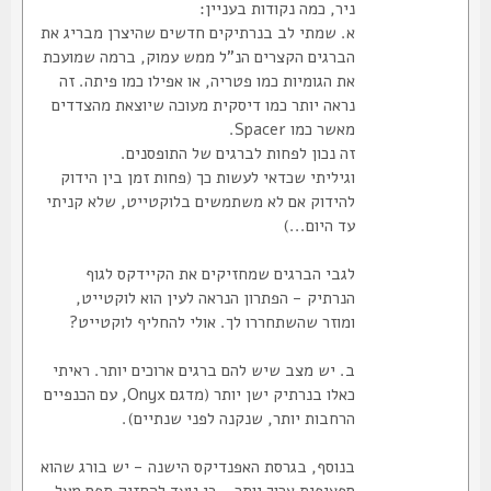
ניר, כמה נקודות בעניין:
א. שמתי לב בנרתיקים חדשים שהיצרן מבריג את
הברגים הקצרים הנ"ל ממש עמוק, ברמה שמועכת
את הגומיות כמו פטריה, או אפילו כמו פיתה. זה
נראה יותר כמו דיסקית מעוכה שיוצאת מהצדדים
מאשר כמו Spacer.
זה נכון לפחות לברגים של התופסנים.
וגיליתי שכדאי לעשות כך (פחות זמן בין הידוק
להידוק אם לא משתמשים בלוקטייט, שלא קניתי
עד היום...)
לגבי הברגים שמחזיקים את הקיידקס לגוף
הנרתיק - הפתרון הנראה לעין הוא לוקטייט,
ומוזר שהשתחררו לך. אולי להחליף לוקטייט?
ב. יש מצב שיש להם ברגים ארוכים יותר. ראיתי
כאלו בנרתיק ישן יותר (מדגם Onyx, עם הכנפיים
הרחבות יותר, שנקנה לפני שנתיים).
בנוסף, בגרסת האפנדיקס הישנה - יש בורג שהוא
ספציפית ארוך יותר - כי נועד להחזיק תפס מעל