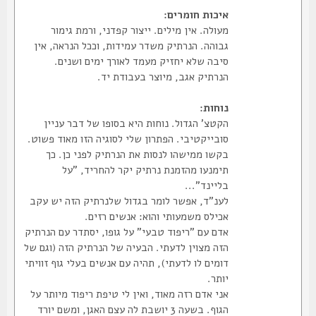
איכות חומרים:
מעולה. אין מילים. ייצור קפדני, ורמת גימור
גבוהה. הנרתיק משדר עמידות, וככל הנראה, אין
סיבה שלא יחזיק מעמד לאורך ימים ושנים.
הנרתיק אגב, מיוצר בעבודת יד.
נוחות:
הקטצ' הגדול. נוחות היא בסופו של דבר עניין
סובייקטיבי. הפתרון שלי לסוגיה הזו מאוד פשוט.
בקשו ממישהו לנסות את הנרתיק לפני כן. כך
תימנעו מהזמנת נרתיק יקר להחריד, "על
בליינד"...
לענ"ד, אפשר לומר בגדול שלנרתיק הזה יש עקב
אכילס משמעותי והוא: אנשים רזים.
אדם עם "ריפוד טבעי" על גופו, יסתדר עם הנרתיק
הזה מצוין לדעתי. הבעיה של הנרתיק הזה (וגם של
דומים לו לדעתי), תהיה עם אנשים בעלי גוף זוויתי
יותר.
אני אדם רזה מאוד, ואין לי טיפת ריפוד מיותר על
הגוף. בשעה 3 יושבת לה עצם האגן, ומשם יורד