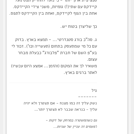
קיידקס עם שתי(!) גומיות, משני צידי הקיידקס.
אחת בין הגוף לקיידקס, ואחת בין הקיידקס לתפס.
כך שליצרן בטוח יש.
ג. סה"כ בורג סטנדרטי... - תמצא בארץ. בדוק
עם כל מי שמתעסק בתחום (תעשייה וכו'). זכור לי
בע"פ השם של חברת "פלבורג" כבעלת מבחר
עצום.
משאיר לך את המקום (והזמן... אמצע היום עכשיו)
לאתר ברגים בארץ.
גיל
-------
נשק עליך זה כמו מצנח - אם תצטרך ולא יהיה
עליך - כנראה שכבר לא תצטרך יותר...
גם כשהמשטרה במרחק של דקות -
לפעמים זה עניין של שניות...