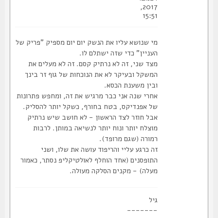
2017,
15:51
מי שנושא עליו את הנשק יום יום מספיק "פריק של
העניין" כדי שזה ישתלם לו.
מצד שני, זה לא נרתיק קסם. זה לא מעלים את
המשקל ובעיקר לא את הנוכחות של גוף זר בינך
ובין משענת הכסא.
אחרי שנה אני כבר מרגיש את זה, ומחפש פתרונות
של אפנדיקס, בטח בחורף, כשקל יותר להסליק.
אבל חוזר לצד הראשון - לא חושב שיש נרתיק
מוצלח יותר ונוח יותר לנשיאה במותן. לרבות
רמורה (שגם מרופד).
זה כרגע עליי והריפוד עושה את שלו, ושני
התופסנים (אחד הוחלף לאולטיקליפ נסתר, כאמור
מעלה) - מקנים הסלקה מעולה.
גיל
-------