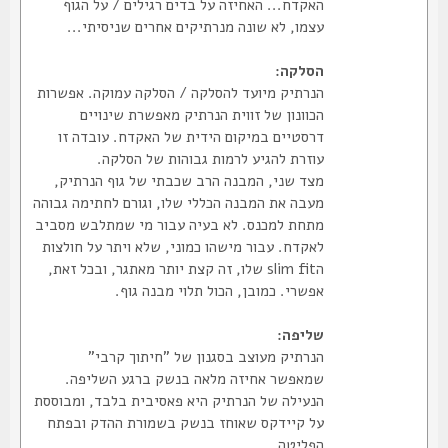
האקדח... האחיזה על בדים רגילים / על הגוף
עצמו, לא שונה מנרתיקים אחרים שניסיתי...
הסלקה:
הנרתיק מיועד להסלקה / הסלקה עמוקה. אפשרות
הכוונון של זווית הנרתיק מאפשרת שינויים
דרסטיים במיקום הידית של האקדח. עובדה זו
עוזרת להגיע לרמות גבוהות של הסלקה.
מצד שני, המבנה הרב שכבתי של גוף הנרתיק,
מעבה את המבנה הכללי שלו, וגורם לחתימה גבוהה
מתחת למכנס. לא בעיה עבור מי שמתלבש מסביב
לאקדח. עבור מישהו כמוני, שלא ויתר על חולצות
הslim fit שלו, זה קצת יותר מאתגר, ובכל זאת,
אפשרי. כמובן, הכול תלוי מבנה גוף.
שליפה:
הנרתיק מעוצב בסגנון של "חיתוך קרבי"
שמאפשר אחיזה מלאה בנשק ברגע השליפה.
הנעילה של הנרתיק היא פאסיבית בלבד, ומבוססת
על קיידקס שאוחז בנשק בשמורת ההדק ובפתח
הפליטה.