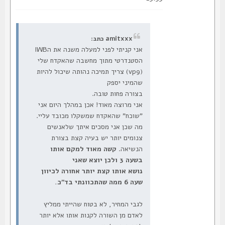
amitxxx כתב:
אני קניתי לפני למעלה משנה את הIWB
הסטנדרטי מתוך מחשבה שהאקדח שלי
(vp9) צריך תמיכה נהותה שיכול להיות
שהמיני יספק
בצורה פחות טובה.
אני מרוצה מאוד! אכן במהלך היום אני
"שוכח" שהאקדח שמשקלו מכובד עליי.
מה שכן אני מסכים איתך שלאנשים
צנומים יותר יש בעיה קצת בצורת
הנשיאה.
קשה מאוד למקם אותו
בשעה 3 ולכן יוצא שאני
נושא אותו קצת יותר אחורה לכיוון
שעה 6 ממה שהתכוונתי בד"כ.
לגבי המחיר, לא בטוח שהייתי ממליץ
לאדם מן השורה לקנות אותו אלא יותר