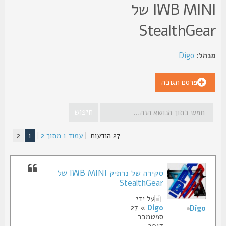
IWB MINI של
StealthGea
הל:
Digo
פרסם תגובה
27 הודעות
|
עמוד
1
מתוך
2
|
1
2
סקירה של נרתיק IWB MINI של
StealthGear
על ידי
» 27
Digo
Digo
ספטמבר