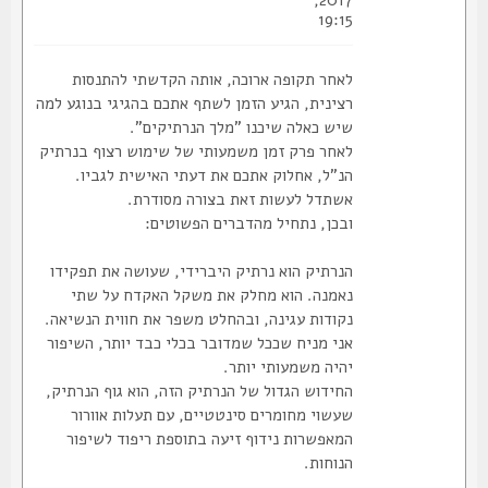
2017,
19:15
לאחר תקופה ארוכה, אותה הקדשתי להתנסות
רצינית, הגיע הזמן לשתף אתכם בהגיגי בנוגע למה
שיש כאלה שיכנו "מלך הנרתיקים".
לאחר פרק זמן משמעותי של שימוש רצוף בנרתיק
הנ"ל, אחלוק אתכם את דעתי האישית לגביו.
אשתדל לעשות זאת בצורה מסודרת.
ובכן, נתחיל מהדברים הפשוטים:
הנרתיק הוא נרתיק היברידי, שעושה את תפקידו
נאמנה. הוא מחלק את משקל האקדח על שתי
נקודות עגינה, ובהחלט משפר את חווית הנשיאה.
אני מניח שככל שמדובר בכלי כבד יותר, השיפור
יהיה משמעותי יותר.
החידוש הגדול של הנרתיק הזה, הוא גוף הנרתיק,
שעשוי מחומרים סינטטיים, עם תעלות אוורור
המאפשרות נידוף זיעה בתוספת ריפוד לשיפור
הנוחות.