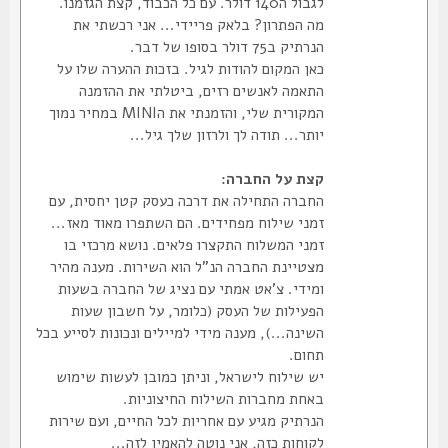
לגבול ה140 דולר. עם כל הכבוד, קצת הגזמנו.
מה הפתרון? בלאק פריידי... אני רכשתי את
הנרתיק ב75 דולר בסופו של דבר.
כאן המקום להודות לגיל. בזכות ההערה שלו על
התאמה לאנשים רזים, ביטלתי את ההזמנה
המקורית שלי, והזמנתי את הMINI במחיר נמוך
יותר... תודה לך ולרזון שלך גיל...
קצת על החברה:
החברה התחילה את דרכה כעסק קטן יחסית, עם
זמני שילוח מפחידים. הם השתפרו מאוד מאז...
זמני המשלוח התקצרו פלאים. נושא מרכזי בו
מצטיינת החברה הנ"ל הוא השירות. מענה מהיר
ומידי. צ'אט אמתי עם נציג של החברה בשעות
הפעילות של העסק (כלומר, על חשבון שעות
השינה...), מענה מידי למיילים ונכונות לסייע בכל
תחום.
יש שילוח לישראל, וניתן כמובן לעשות שימוש
באחת מחברות השילוח החיצוניות.
הנרתיק מגיע עם אחריות לכל החיים, ועם שירות
לקוחות כזה, אני נוטה להאמין לזה...