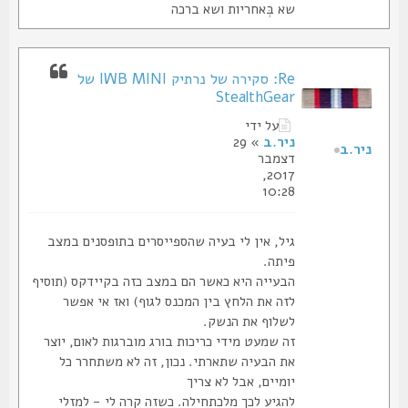
שא בְּאחריות ושא ברכה
Re: סקירה של נרתיק IWB MINI של
StealthGear
על ידי
ניר.ב
» 29
ניר.ב
דצמבר
2017,
10:28
גיל, אין לי בעיה שהספייסרים בתופסנים במצב
פיתה.
הבעייה היא כאשר הם במצב כזה בקיידקס (תוסיף
לזה את הלחץ בין המכנס לגוף) ואז אי אפשר
לשלוף את הנשק.
זה שמעט מידי כריכות בורג מוברגות לאום, יוצר
את הבעיה שתארתי. נכון, זה לא משתחרר כל
יומיים, אבל לא צריך
להגיע לכך מלכתחילה. כשזה קרה לי - למזלי