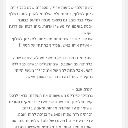
לא תרגלתי שליפות עדיין, מספרים שלא בכל זווית
ניתן לשלוף, ניסיתי ולא הצלחתי להבין למה. נשלף
אצלי בכל מצב גם כשאני מנסה לתקוע בכוונה.
אנסה באימון ירי מעשי ואדווח. ניתן לכוון את דרגת
הקושי.
אם אכן יתברר שבזוויות מסויימות לא ניתן לשלוף
- אעלה אותו באש. פסול מבחינתי על הסף !!!
החזקתי בזמנו נרתיק חיצוני מעולה, עם אבטחה
בלחיצה עם האצבע, שבתרגולים יבשים עבד ללא
דופי. אבל תחת לחץ של אימוני ירי מעשי הייתי
נתקע - לפח ! זה הדבר הכי מסוכן שיש.
הערת אגב -
נרתיקי קיידקס משפשפים את האקדח, כדאי לרסס
קצת סיליקון מדי פעם. אני מעדיף נרתיקים סגורים
ששומרים על האקדח מלחות ומאבק בגדים.
הנרתיק הזה פתוח ומאפשר כניסת לחות ואבק.
עדיף בעיניי ה covert של Fab שלפחות סוגר את
האקדח מצד הגוף, מינימליסטי ומאפשר החזרה