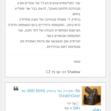
שני הקליפסים עושים הבדל של שמיים וארץ
מבחינת חלוקת משקל, לנשק כבד אני ממליץ
בחום.
נרתיק די מוצלח מבחינה של הגנה מחלודה
(רטיבות), המקומות היחידים בהם התפתחה חלודה
הם תפס המחסנית והבורג של לחי הקת, שני
המקומות שנוגעים בגוף.
הנרתיק אכן משפשף את פינות האקדח והן
מכסיפות לאט ובזהירות.
עומר
CZ 75 sp-01 Shadow
Re: סקירה של נרתיק IWB MINI של
StealthGear
על ידי
» 03
GA1
GA1