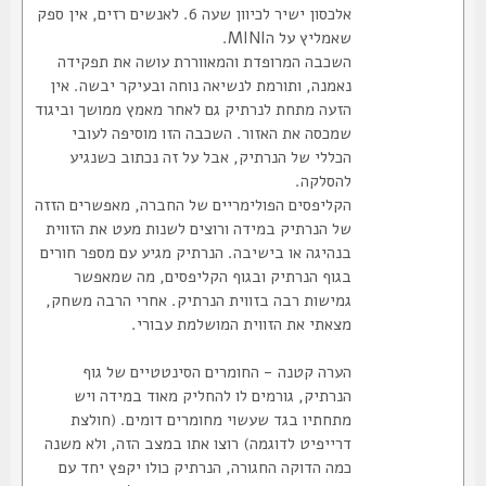
אלכסון ישיר לכיוון שעה 6. לאנשים רזים, אין ספק
שאמליץ על הMINI.
השכבה המרופדת והמאווררת עושה את תפקידה
נאמנה, ותורמת לנשיאה נוחה ובעיקר יבשה. אין
הזעה מתחת לנרתיק גם לאחר מאמץ ממושך וביגוד
שמכסה את האזור. השכבה הזו מוסיפה לעובי
הכללי של הנרתיק, אבל על זה נכתוב כשנגיע
להסלקה.
הקליפסים הפולימריים של החברה, מאפשרים הזזה
של הנרתיק במידה ורוצים לשנות מעט את הזווית
בנהיגה או בישיבה. הנרתיק מגיע עם מספר חורים
בגוף הנרתיק ובגוף הקליפסים, מה שמאפשר
גמישות רבה בזווית הנרתיק. אחרי הרבה משחק,
מצאתי את הזווית המושלמת עבורי.
הערה קטנה - החומרים הסינטטיים של גוף
הנרתיק, גורמים לו להחליק מאוד במידה ויש
מתחתיו בגד שעשוי מחומרים דומים. (חולצת
דרייפיט לדוגמה) רוצו אתו במצב הזה, ולא משנה
כמה הדוקה החגורה, הנרתיק כולו יקפץ יחד עם