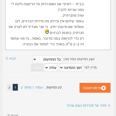
בבית - ראיתי את האום זרוק על הריצפה ולקח לי
כמה שניות להבין
שזה מהנרתיק.
באתר שלהם אין פירוט מה מידות הברגים, לכן
שאלתי אם מישהו יודע. כי אני מעדיף לא לפרק את
הנרתיק בחנות לברגים
רק כדי להראות במה מדובר. כאמור, כל מה שחסר
זה 2-3 מ"מ באורך כדי לפתור את הבעיה.
הבא
הצג הודעות החל מה:
מיין לפי
27 הודעות
|
עמוד
1
מתוך
2
|
1
2
פרסם תגובה
חזור אל סקירות נשק וציוד
עבור ל: