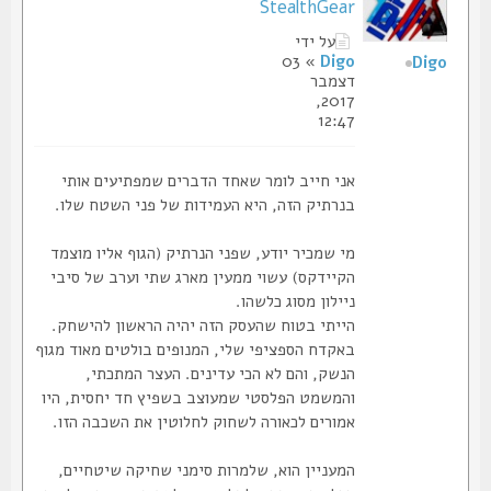
StealthGear
על ידי
» 03
Digo
Digo
דצמבר
2017,
12:47
אני חייב לומר שאחד הדברים שמפתיעים אותי
בנרתיק הזה, היא העמידות של פני השטח שלו.
מי שמכיר יודע, שפני הנרתיק (הגוף אליו מוצמד
הקיידקס) עשוי ממעין מארג שתי וערב של סיבי
ניילון מסוג כלשהו.
הייתי בטוח שהעסק הזה יהיה הראשון להישחק.
באקדח הספציפי שלי, המנופים בולטים מאוד מגוף
הנשק, והם לא הכי עדינים. העצר המתכתי,
והמשמט הפלסטי שמעוצב בשפיץ חד יחסית, היו
אמורים לכאורה לשחוק לחלוטין את השכבה הזו.
המעניין הוא, שלמרות סימני שחיקה שיטחיים,