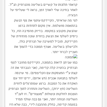
קראתי תלונות על קשיים בשליפה מהנרתיק הנ"ל.
לאחר בחינה שלי לאורך זמן, נראה לי שעליתי על
הבעיה.
לפי מה שראיתי, הקיידקס עוטף את גוף הנשק
בהתאמה מושלמת. אין מקום לתזוזות ברגע
שהנשק מקובע במקומו. בדיוק מהסיבה הזו, כל
ניסיון לשלוף את הנשק בזווית שונה מהזווית של
הקיידקס, תוביל למשיכה של הנרתיק כולו,
ולכישלון בשליפה. אצרף תמונה כדי להפוך את
העניין לברור יותר.
כמו שניתן לראות בתמונה, הקיידקס מחובר לגוף
הנרתיק בהטיה קלה קדימה, (אני הגברתי את זה
קצת ע"י התעסקות עם הקליפסים). מי שינסה
לשלוף בתנועה אנכית (חץ אדום), ירים יחד עם
האקדח את כל המכנס. ברגע שמתרגלים לזווית
השליפה (חץ ירוק), השליפה והחזרה לתוך הנרתיק
הופכות לחלקות ונטולות "מעצורים". זו לענ"ד
השליפה הנוחה יותר, ואני גם ככה שולף תמיד
במגמה קדימה, כחלק מההכנה לירי, ככה שלא היו