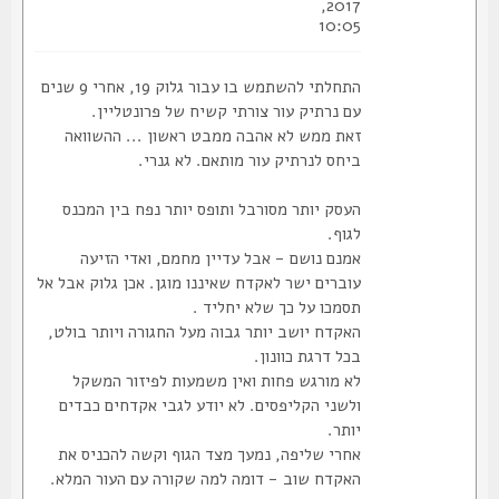
2017,
10:05
התחלתי להשתמש בו עבור גלוק 19, אחרי 9 שנים
עם נרתיק עור צורתי קשיח של פרונטליין.
זאת ממש לא אהבה ממבט ראשון ... ההשוואה
ביחס לנרתיק עור מותאם. לא גנרי.
העסק יותר מסורבל ותופס יותר נפח בין המכנס
לגוף.
אמנם נושם - אבל עדיין מחמם, ואדי הזיעה
עוברים ישר לאקדח שאיננו מוגן. אכן גלוק אבל אל
תסמכו על כך שלא יחליד .
האקדח יושב יותר גבוה מעל החגורה ויותר בולט,
בכל דרגת כוונון.
לא מורגש פחות ואין משמעות לפיזור המשקל
ולשני הקליפסים. לא יודע לגבי אקדחים כבדים
יותר.
אחרי שליפה, נמעך מצד הגוף וקשה להכניס את
האקדח שוב - דומה למה שקורה עם העור המלא.