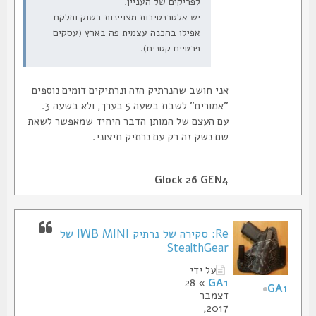
לפריקים של העניין.
יש אלטרנטיבות מצויינות בשוק וחלקם
אפילו בהכנה עצמית פה בארץ (עסקים
פרטיים קטנים).
אני חושב שהנרתיק הזה ונרתיקים דומים נוספים
"אמורים" לשבת בשעה 5 בערך, ולא בשעה 3.
עם העצם של המותן הדבר היחיד שמאפשר לשאת
שם נשק זה רק עם נרתיק חיצוני.
Glock 26 GEN4
Re: סקירה של נרתיק IWB MINI של
StealthGear
על ידי
» 28
GA1
GA1
דצמבר
2017,