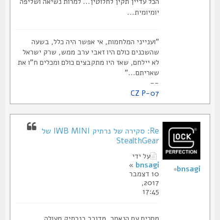
הכל עדיין תקין לחלוטין... למרות נשיאה ושליפה
יומיומית...
"וענייני המלחמות, אי אפשר היה כלל, בשעה
שהשכנים כולם היו זאבי ערב ממש, שרק ישראל
לא יילחם, שאז היו מתקבצים כולם ומכלים ח"ו את
שאריתם..."
--
CZ P-07
Re: סקירה של נרתיק IWB MINI של
StealthGear
על ידי
»
bnsagi
bnsagi
10 דצמבר
2017,
17:45
מסכים עם הנאמר, מדובר בנרתיק מעולה.