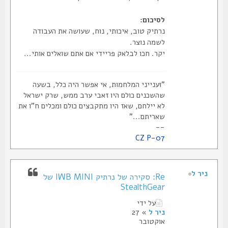
לסיכום:
נרתיק טוב, איכותי, נוח, שעושה את העבודה
לשמה נוצר.
יקר. חכו לבלאק פריידי אם אתם שואלים אותי...
"וענייני המלחמות, אי אפשר היה כלל, בשעה
שהשכנים כולם היו זאבי ערב ממש, שרק ישראל
לא יילחם, שאז היו מתקבצים כולם ומכלים ח"ו את
שאריתם..."
--
CZ P-07
ניר ל
Re: סקירה של נרתיק IWB MINI של
StealthGear
על ידי
ניר ל
» 27
אוקטובר