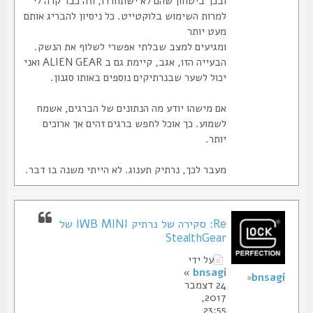
ובכך ביטחון שהם לא ישתחררו, וזה כבר קרה לי
למרות השימוש בלוקטייט. כל ניסיון להבריג אותם
מעט יותר
ומגיעים למצב שבלתי אפשרי לשלוף את הנשק.
הבעייה הזו, אגב, קיימת גם ב ALIEN GEAR ואני
יכול לשער שבנרתיקים נוספים באותו סגנון.
אם מישהו יודע מה הנתונים של הברגים, אשמח
לשמוע. כך אוכל לחפש ברגים זהים אך ארוכים
יותר.
מעבר לכך, נרתיק תענוג. לא הייתי משנה בו דבר.
Re: סקירה של נרתיק IWB MINI של
StealthGear
על ידי
»
bnsagi
bnsagi
24 דצמבר
2017,
23:55