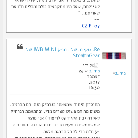
לא יילחם, שאז היו מתקבצים כולם ומכלים ח"ו את
שאריתם..."
--
CZ P-07
Re: סקירה של נרתיק IWB MINI של
StealthGear
על ידי
ניר.ב
» 24
ניר.ב
דצמבר
2017,
16:30
החיסרון היחיד שמצאתי בנרתיק הזה, הם הברגים.
משום מה הם פשוט קצרים מדי, ובהתאמת הנרתיק
לאקדח (בין הקיידקס לריפוד ) אני מוצא
שמשתמשים במעט מדי כריכות הברגה. חסרים 2
-3 מ"מ כדי לקבל הברגה מלאה