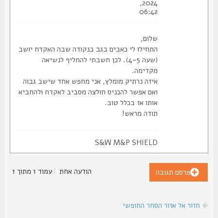
2024,
06:42
שלום,
התחילו לי כאבים בגב בנקודה שבה האקדח יושב
(שעה 4-5). לכן חשבתי להחליף לנשיאה
מקדימה.
איזה נרתיק מומלץ, אני מחפש אחד שישב גבוה
ואם אפשר להכניס חולצה מסביב לאקדח ולהחביא
אותו אז בכלל טוב.
תודה מראש!
S&W M&P SHIELD
הודעה אחת
|
עמוד
1
מתוך
1
פרסם תגובה
חזור אל אזור הסחר החופשי