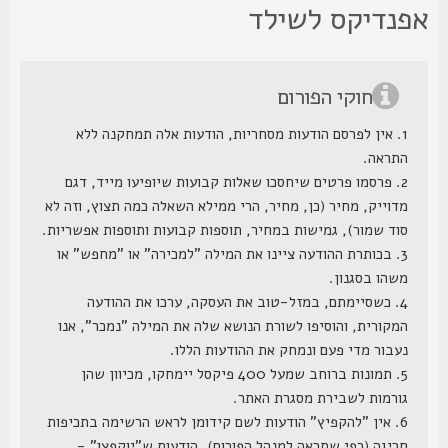
פנדיקס לשילד
חוקי הפורום
1. אין לפרסם הודעות מסחריות, הודעות אלה תמחקנה ללא
התראה.
2. פרסמו פרטים שיחסכו שאלות קבועות שיופיעו מייד, דגם
מדוייק, מחיר (כן, מחיר, הרי ממילא השאלה כמה תצוץ, וזה לא
סוד שמור), גמישות במחיר, תוספות קבועות ותוספות אפשריות.
3. בכותרת ההודעה ציינו את המילה "למכירה" או "מחפש" או
משהו בסגנון.
4. כשסיימתם, במזל-טוב את העסקה, ערכו את ההודעה
המקורית, והוסיפו לשורת הנושא שלה את המילה "נמכר", אנו
נעבור מדי פעם ונמחק את ההודעות הללו.
5. תמונות ברוחב שמעל 400 פיקסל יימחקו, מכיוון שהן
גורמות לשבירת מסגרת האתר.
6. אין "להקפיץ" הודעות לשם קידומן לראש הרשימה בתכיפות
חריגה (כפי שתראה למנהל הפורום), הודעות ש"יוקפצו" -