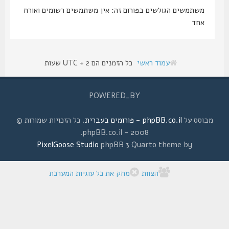
משתמשים הגולשים בפורום זה: אין משתמשים רשומים ואורח
אחד
עמוד ראשי
כל הזמנים הם UTC + 2 שעות
POWERED_BY
מבוסס על
phpBB.co.il - פורומים בעברית
. כל הזכויות שמורות ©
2008 - phpBB.co.il.
PixelGoose Studio
phpBB 3 Quarto theme by
הצוות
מחק את כל עוגיות המערכת