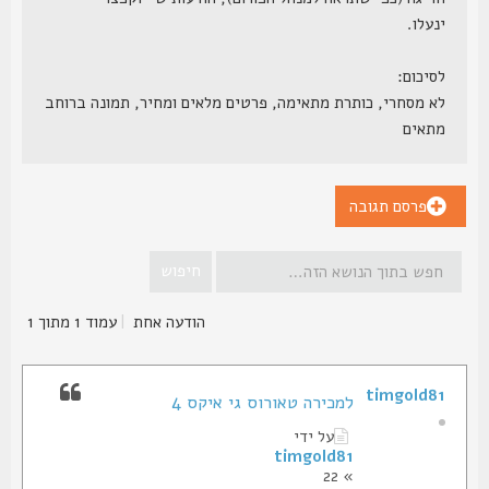
ינעלו.
לסיכום:
לא מסחרי, כותרת מתאימה, פרטים מלאים ומחיר, תמונה ברוחב
מתאים
פרסם תגובה
הודעה אחת
|
עמוד
1
מתוך
1
timgold81
למכירה טאורוס גי איקס 4
על ידי
timgold81
» 22