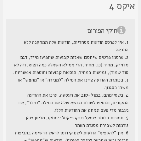
יקס 4
חוקי הפורום
1. אין לפרסם הודעות מסחריות, הודעות אלה תמחקנה ללא
התראה.
2. פרסמו פרטים שיחסכו שאלות קבועות שיופיעו מייד, דגם
מדוייק, מחיר (כן, מחיר, הרי ממילא השאלה כמה תצוץ, וזה לא
סוד שמור), גמישות במחיר, תוספות קבועות ותוספות אפשריות.
3. בכותרת ההודעה ציינו את המילה "למכירה" או "מחפש" או
משהו בסגנון.
4. כשסיימתם, במזל-טוב את העסקה, ערכו את ההודעה
המקורית, והוסיפו לשורת הנושא שלה את המילה "נמכר", אנו
נעבור מדי פעם ונמחק את ההודעות הללו.
5. תמונות ברוחב שמעל 400 פיקסל יימחקו, מכיוון שהן
גורמות לשבירת מסגרת האתר.
6. אין "להקפיץ" הודעות לשם קידומן לראש הרשימה בתכיפות
חריגה (כפי שתראה למנהל הפורום), הודעות ש"יוקפצו" -