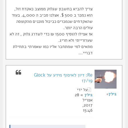
צריך להביא בחשבון שגלוק ממוצב כאקדח זול,
הוא נמכר ב 500 $. אצלנו סביב ה 4,000. בעוד
שהאקדחים שנמכרים כביכול מוכנים מהקופסה
עולים הרבה יותר.
אז אפילו להוסיף 1500 ₪ כדי לשדרג גלוק , זה לא
שערורייתי ולא חריג.
מתאים למי שמתחבר אליו כמו שאמרתי בתחילת
דבריי...
Re: דיון לאיסוף מידע על Glock
17/19
על ידי
גיל7
גיל7
» 28
אפריל
2017,
15:46