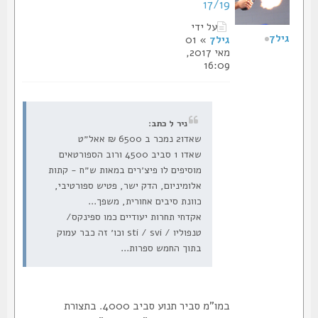
17/19
על ידי
גיל7
גיל7
» 01
מאי 2017,
16:09
ניר ל כתב:
שאדו2 נמכר ב 6500 ₪ אאל״ט
שאדו 1 סביב 4500 ורוב הספורטאים
מוסיפים לו פיצ׳רים במאות ש״ח - קתות
אלומיניום, הדק ישר, פטיש ספורטיבי,
כוונת סיבים אחורית, משפך...
אקדחי תחרות יעודיים כמו ספינקס/
טנפוליו / sti / svi וכו׳ זה כבר עמוק
בתוך החמש ספרות...
במו"מ סביר תנוע סביב 4000. בתצורת