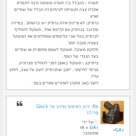
חגורה : ההבדל בין חגורה פשוטה ורכה לחגורת
אקדח עבה וקשיחה לעיתים זה הבדל של שמיים
וארץ
נרתיק: לא ציינת איזה נרתיק יש ברשותך. במידה
ומדובר בנרתיק עם קליפס אחד, תשקול להחליף
לנרתיק בעל שני קליפסים שמחלקים את המשקל
בצורה טובה יותר.
חלוקת משקל: תשקול לשאת מחסנית או שתיים
בצד הנגדי של הגוף.
נרתיק2 : תשקול באופן זמני להחליף מנרתיק
פנימי לחיצוני. יתכן שהנרתיק יושב על עצב, לוחץ
עליו
ויוצר כאב מוקרן לאזורים אחרים בגוף.
Re: דיון לאיסוף מידע על Glock
17/19
על ידי
» 18
GA1
GA1
אוקטובר