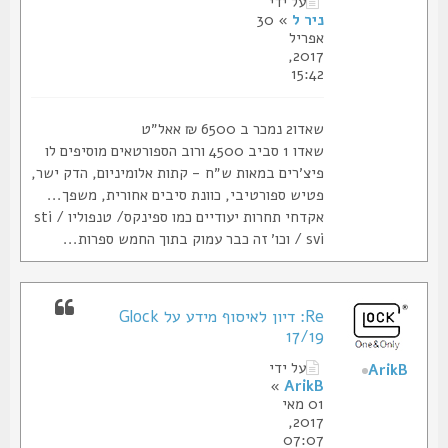
על ידי
ניר ל
» 30
אפריל
2017,
15:42
שאדו2 נמכר ב 6500 ₪ אאל״ט
שאדו 1 סביב 4500 ורוב הספורטאים מוסיפים לו
פיצ׳רים במאות ש״ח - קתות אלומיניום, הדק ישר,
פטיש ספורטיבי, כוונת סיבים אחורית, משפך...
אקדחי תחרות יעודיים כמו ספינקס/ טנפוליו / sti
/ svi וכו׳ זה כבר עמוק בתוך החמש ספרות...
Re: דיון לאיסוף מידע על Glock
17/19
על ידי
ArikB
»
ArikB
01 מאי
2017,
07:07