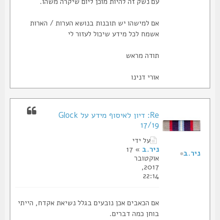
עם נשק זה להיות מוכן ליום שיקרה משהו.
אם למישהו יש תובנות בנושא הערות / הארות
אשמח לכל מידע שיכול לעזור לי
תודה מראש
אורי דנינו
Re: דיון לאיסוף מידע על Glock
17/19
על ידי
ניר.ב
» 17
ניר.ב
אוקטובר
2017,
22:14
אם הכאבים אכן נובעים בגלל נשיאת אקדח, הייתי
בוחן כמה דברים.