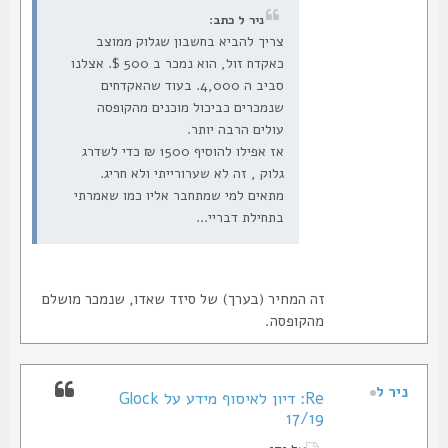
ניר ל כתב:
צריך להביא בחשבון שגלוק ממוצב
כאקדח זול, הוא נמכר ב 500 $. אצלנו
סביב ה 4,000. בעוד שהאקדחים
שנמכרים כביכול מוכנים מהקופסה
עולים הרבה יותר.
אז אפילו להוסיף 1500 ₪ כדי לשדרג
גלוק , זה לא שערורייתי ולא חריג.
מתאים למי שמתחבר אליו כמו שאמרתי
בתחילת דבריי...
זה המחיר (בערך) של סיזד שאדו, שנמכר מושלם
מהקופסה.
ניר ל
Re: דיון לאיסוף מידע על Glock
17/19