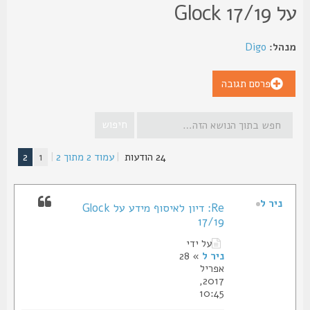
Glock 17/1
הל:
Digo
פרסם תגובה
24 הודעות
|
עמוד
2
מתוך
2
|
1
2
ניר ל
Re: דיון לאיסוף מידע על Glock
17/19
על ידי
ניר ל
» 28
אפריל
2017,
10:45