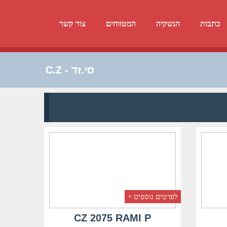
כתבות
הנשקיה
המטווחים
צור קשר
סי.זד - C.Z
לפרטים נוספים +
CZ 2075 RAMI P