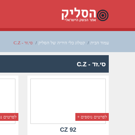
עמוד הבית
/
קטלוג כלי היריה של הסליק
/
סי.זד - C.Z
סי.זד - C.Z
לפרטים נוספים +
לפרטים נו
CZ 92